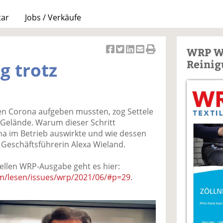
tar
Jobs / Verkäufe
WRP W
Ar
Ar
Ar
Ar
Ar
Reinig
g trotz
ti
ti
ti
ti
ti
k
k
k
k
k
el
el
el
el
el
a
t
a
p
D
 Corona aufgeben mussten, zog Settele
uf
wi
uf
er
ru
s Gelände. Warum dieser Schritt
F
tt
Li
E
ck
na im Betrieb auswirkte und wie dessen
ac
er
n
m
e
 Geschäftsführerin Alexa Wieland.
e
n
k
ai
n
b
e
l
ellen WRP-Ausgabe geht es hier:
o
di
v
m/lesen/issues/wrp/2021/06/#p=29
.
o
n
er
k
te
se
te
il
n
il
e
d