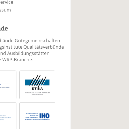
ervice
ssum
nde
rbände Gütegemeinschaften
sinstitute Qualitätsverbünde
und Ausbildungsstätten
ie WRP-Branche: