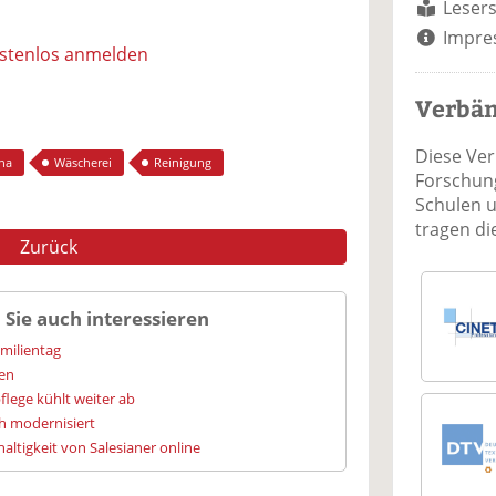
Lesers
Impre
ostenlos anmelden
Verbä
Diese Ve
na
Wäscherei
Reinigung
Forschung
Schulen 
tragen d
Zurück
 Sie auch interessieren
amilientag
ien
flege kühlt weiter ab
h modernisiert
altigkeit von Salesianer online