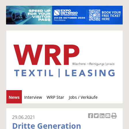
S
News
Interview
WRP Star
Jobs / Verkäufe
u
c
h
29.06.2021
Ar
Ar
Ar
Ar
Ar
e
Dritte Generation
ti
ti
ti
ti
ti