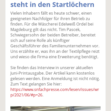
steht in den Startlöchern
k
k
k
k
k
el
el
el
el
el
Vielen Inhabern fällt es heute schwer, einen
a
t
a
p
D
geeigneten Nachfolger für ihren Betrieb zu
uf
wi
uf
er
ru
finden. Für die Wäscherei Edelweiß Ordel bei
F
tt
Li
E
ck
Magdeburg gilt das nicht. Tim Pascek,
ac
er
n
m
e
Schwiegersohn der beiden Betreiber, bereitet
e
n
k
ai
n
sich auf seine Rolle als künftiger
b
e
l
Geschäftsführer des Familienunternehmen vor.
o
di
v
Uns erzählte er, was ihn an der Textilpflege reizt
o
n
er
und wieso die Firma eine Erweiterung benötigt.
k
te
se
te
il
n
Sie finden das Interview in unserer aktuellen
il
e
d
Juni-Printausgabe. Der Artikel kann kostenlos
e
n
e
gelesen werden. Eine Anmeldung ist nicht nötig.
n
n
Zum Text gelangen Sie hier:
https://www.snfachpresse.com/lesen/issues/wr
p/2021/06/#p=26
.