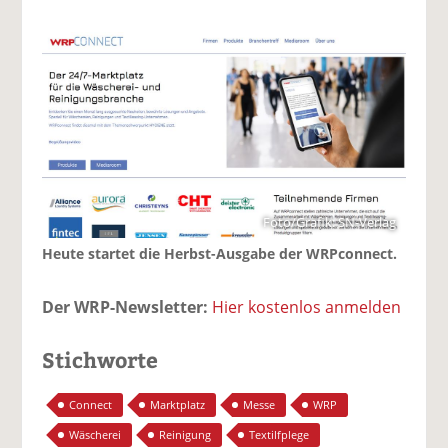
Foto/Grafik: SN-Verlag
Heute startet die Herbst-Ausgabe der WRPconnect.
Der WRP-Newsletter:
Hier kostenlos anmelden
Stichworte
Connect
Marktplatz
Messe
WRP
Wäscherei
Reinigung
Textilfplege