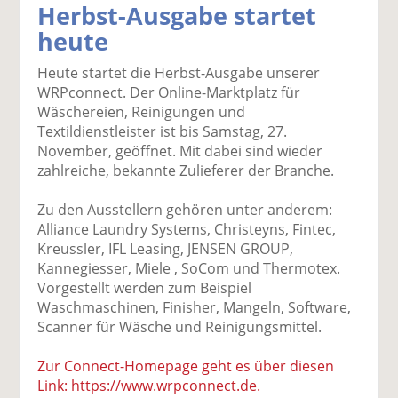
Herbst-Ausgabe startet
k
k
k
k
k
heute
el
el
el
el
el
a
t
a
p
D
Heute startet die Herbst-Ausgabe unserer
uf
wi
uf
er
ru
WRPconnect. Der Online-Marktplatz für
F
tt
Li
E
ck
Wäschereien, Reinigungen und
ac
er
n
m
e
Textildienstleister ist bis Samstag, 27.
e
n
k
ai
n
November, geöffnet. Mit dabei sind wieder
b
e
l
zahlreiche, bekannte Zulieferer der Branche.
o
di
v
o
n
er
Zu den Ausstellern gehören unter anderem:
k
te
se
Alliance Laundry Systems, Christeyns, Fintec,
te
il
n
Kreussler, IFL Leasing, JENSEN GROUP,
il
e
d
Kannegiesser, Miele , SoCom und Thermotex.
e
n
e
Vorgestellt werden zum Beispiel
n
n
Waschmaschinen, Finisher, Mangeln, Software,
Scanner für Wäsche und Reinigungsmittel.
Zur Connect-Homepage geht es über diesen
Link: https://www.wrpconnect.de.