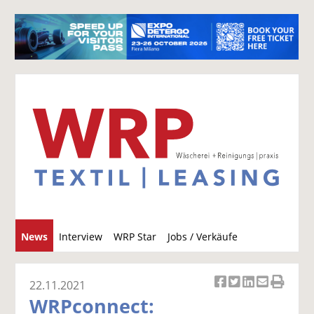
S
News
Interview
WRP Star
Jobs / Verkäufe
u
c
h
22.11.2021
Ar
Ar
Ar
Ar
Ar
e
WRPconnect:
ti
ti
ti
ti
ti