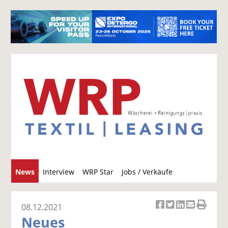
S
News
Interview
WRP Star
Jobs / Verkäufe
u
c
h
08.12.2021
Ar
Ar
Ar
Ar
Ar
e
Neues
ti
ti
ti
ti
ti