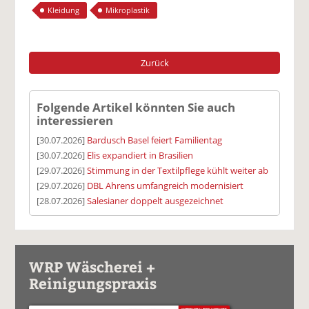
Kleidung
Mikroplastik
Zurück
Folgende Artikel könnten Sie auch
interessieren
[30.07.2026]
Bardusch Basel feiert Familientag
[30.07.2026]
Elis expandiert in Brasilien
[29.07.2026]
Stimmung in der Textilpflege kühlt weiter ab
[29.07.2026]
DBL Ahrens umfangreich modernisiert
[28.07.2026]
Salesianer doppelt ausgezeichnet
WRP Wäscherei +
Reinigungspraxis