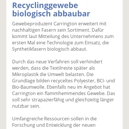
Recyclinggewebe
k
k
k
k
k
biologisch abbaubar
el
el
el
el
el
a
t
a
p
D
Gewebeproduzent Carrington erweitert mit
uf
wi
uf
er
ru
nachhaltigen Fasern sein Sortiment. Dafür
F
tt
Li
E
ck
kommt laut Mitteilung des Unternehmens zum
ac
er
n
m
e
ersten Mal eine Technologie zum Einsatz, die
e
n
k
ai
n
Synthetikfasern biologisch abbaut.
b
e
l
o
di
v
Durch das neue Verfahren soll verhindert
o
n
er
werden, dass die Textilreste später als
k
te
se
Mikroplastik die Umwelt belasten. Die
te
il
n
Grundlage bilden recyceltes Polyester, BCI- und
il
e
d
Bio-Baumwolle. Ebenfalls neu im Angebot hat
e
n
e
Carrington ein flammhemmendes Gewebe. Das
n
n
soll sehr strapazierfähig und gleichzeitig länger
nutzbar sein.
Umfangreiche Ressourcen sollen in die
Forschung und Entwicklung der neuen