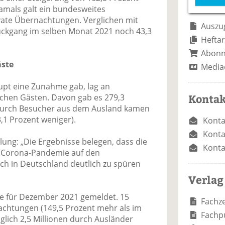
e
n
e
amals galt ein bundesweites
n
n
vate Übernachtungen. Verglichen mit
Auszug
ckgang im selben Monat 2021 noch 43,3
Heftar
Abon
äste
Media
aupt eine Zunahme gab, lag an
Kontak
chen Gästen. Davon gab es 279,3
. Durch Besucher aus dem Ausland kamen
,1 Prozent weniger).
Konta
Konta
ilung: „Die Ergebnisse belegen, dass die
Konta
 Corona-Pandemie auf den
ch in Deutschland deutlich zu spüren
Verlag
de für Dezember 2021 gemeldet. 15
Fachze
achtungen (149,5 Prozent mehr als im
Fachp
glich 2,5 Millionen durch Ausländer