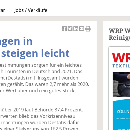
tar
Jobs / Verkäufe
WRP W
Ar
Ar
Ar
Ar
Ar
Reinig
gen in
ti
ti
ti
ti
ti
k
k
k
k
k
steigen leicht
el
el
el
el
el
a
t
a
p
D
estimmungen sorgten für ein leichtes
uf
wi
uf
er
ru
h Touristen in Deutschland 2021. Das
F
tt
Li
E
ck
amt (Destatis) mit. Insgesamt wurden
ac
er
n
m
e
en gezählt. Das waren 2,7 mehr als 2020.
e
n
k
ai
n
er Wert aber noch ein gutes Stück
b
e
l
o
di
v
o
n
er
über 2019 laut Behörde 37,4 Prozent.
k
te
se
rwerten blieb das Vorkrisenniveau
te
il
n
bernachtungen wurden Destatis dafür
il
e
d
s einer Steigerung von 162,5 Prozent