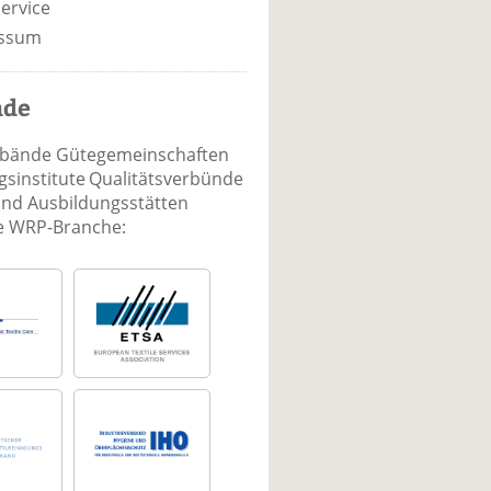
ervice
ssum
nde
rbände Gütegemeinschaften
sinstitute Qualitätsverbünde
und Ausbildungsstätten
ie WRP-Branche: