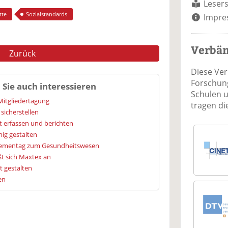
Lesers
tte
Sozialstandards
Impre
Verbä
Zurück
Diese Ve
Forschung
 Sie auch interessieren
Schulen 
Mitgliedertagung
tragen d
sicherstellen
t erfassen und berichten
hig gestalten
Thementag zum Gesundheitswesen
t sich Maxtex an
t gestalten
en