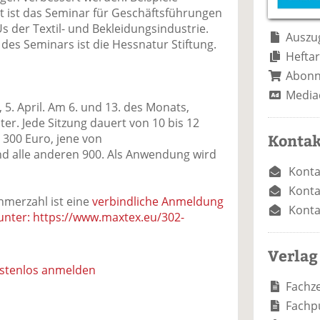
e
n
e
t ist das Seminar für Geschäftsführungen
n
n
 der Textil- und Bekleidungsindustrie.
Auszug
des Seminars ist die Hessnatur Stiftung.
Heftar
Abon
Media
, 5. April. Am 6. und 13. des Monats,
ter. Jede Sitzung dauert von 10 bis 12
Kontak
 300 Euro, jene von
d alle anderen 900. Als Anwendung wird
Konta
Konta
hmerzahl ist eine
verbindliche Anmeldung
Konta
h unter: https://www.maxtex.eu/302-
Verlag
ostenlos anmelden
Fachze
Fachp