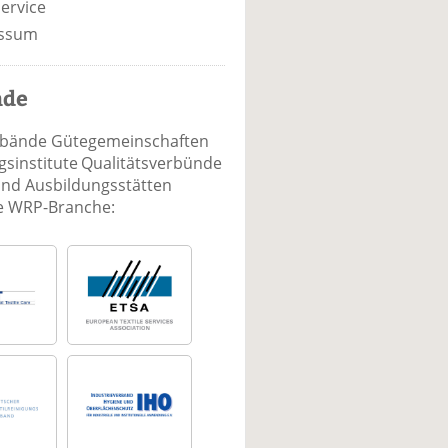
ervice
ssum
nde
rbände Gütegemeinschaften
sinstitute Qualitätsverbünde
und Ausbildungsstätten
ie WRP-Branche: