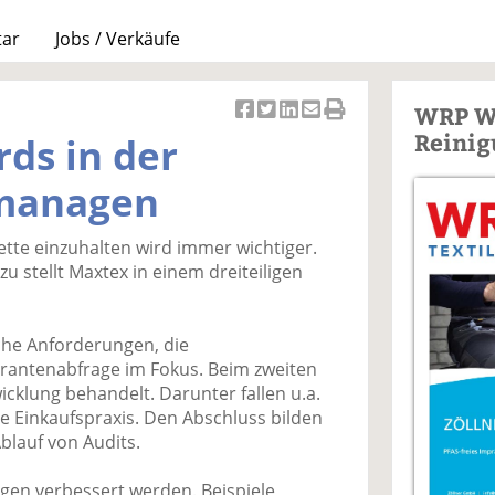
tar
Jobs / Verkäufe
WRP W
Ar
Ar
Ar
Ar
Ar
Reinig
rds in der
ti
ti
ti
ti
ti
k
k
k
k
k
 managen
el
el
el
el
el
a
t
a
p
D
kette einzuhalten wird immer wichtiger.
uf
wi
uf
er
ru
 stellt Maxtex in einem dreiteiligen
F
tt
Li
E
ck
ac
er
n
m
e
e
n
k
ai
n
iche Anforderungen, die
b
e
l
rantenabfrage im Fokus. Beim zweiten
o
di
v
icklung behandelt. Darunter fallen u.a.
o
n
er
 Einkaufspraxis. Den Abschluss bilden
k
te
se
blauf von Audits.
te
il
n
il
e
d
ngen verbessert werden. Beispiele