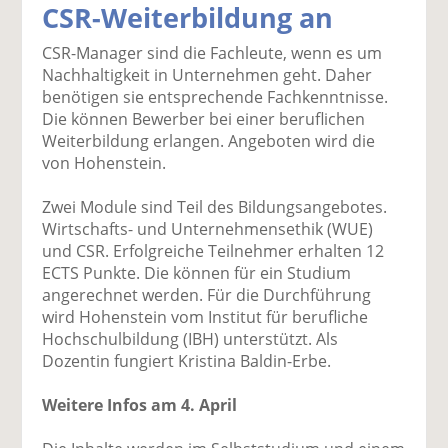
CSR-Weiterbildung an
k
k
k
k
k
el
el
el
el
el
CSR-Manager sind die Fachleute, wenn es um
a
t
a
p
D
Nachhaltigkeit in Unternehmen geht. Daher
uf
wi
uf
er
ru
benötigen sie entsprechende Fachkenntnisse.
F
tt
Li
E
ck
Die können Bewerber bei einer beruflichen
ac
er
n
m
e
Weiterbildung erlangen. Angeboten wird die
e
n
k
ai
n
von Hohenstein.
b
e
l
o
di
v
Zwei Module sind Teil des Bildungsangebotes.
o
n
er
Wirtschafts- und Unternehmensethik (WUE)
k
te
se
und CSR. Erfolgreiche Teilnehmer erhalten 12
te
il
n
ECTS Punkte. Die können für ein Studium
il
e
d
angerechnet werden. Für die Durchführung
e
n
e
wird Hohenstein vom Institut für berufliche
n
n
Hochschulbildung (IBH) unterstützt. Als
Dozentin fungiert Kristina Baldin-Erbe.
Weitere Infos am 4. April