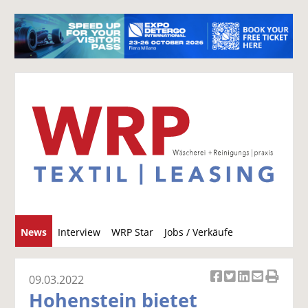
S
News
Interview
WRP Star
Jobs / Verkäufe
u
c
h
09.03.2022
Ar
Ar
Ar
Ar
Ar
e
Hohenstein bietet
ti
ti
ti
ti
ti