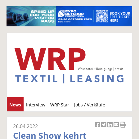
S
News
Interview
WRP Star
Jobs / Verkäufe
u
c
h
26.04.2022
Ar
Ar
Ar
Ar
Ar
e
Clean Show kehrt
ti
ti
ti
ti
ti