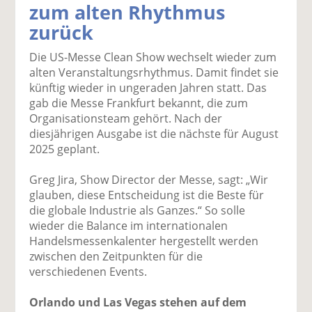
zum alten Rhythmus
k
k
k
k
k
zurück
el
el
el
el
el
a
t
a
p
D
Die US-Messe Clean Show wechselt wieder zum
uf
wi
uf
er
ru
alten Veranstaltungsrhythmus. Damit findet sie
F
tt
Li
E
ck
künftig wieder in ungeraden Jahren statt. Das
ac
er
n
m
e
gab die Messe Frankfurt bekannt, die zum
e
n
k
ai
n
Organisationsteam gehört. Nach der
b
e
l
diesjährigen Ausgabe ist die nächste für August
o
di
v
2025 geplant.
o
n
er
k
te
se
Greg Jira, Show Director der Messe, sagt: „Wir
te
il
n
glauben, diese Entscheidung ist die Beste für
il
e
d
die globale Industrie als Ganzes.“ So solle
e
n
e
wieder die Balance im internationalen
n
n
Handelsmessenkalenter hergestellt werden
zwischen den Zeitpunkten für die
verschiedenen Events.
Orlando und Las Vegas stehen auf dem