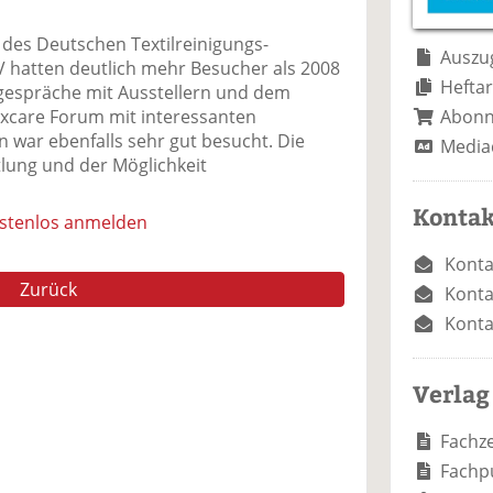
e
n
e
n
n
 des Deutschen Textilreinigungs-
Auszug
 hatten deutlich mehr Besucher als 2008
Heftar
gespräche mit Ausstellern und dem
Abon
xcare Forum mit interessanten
 war ebenfalls sehr gut besucht. Die
Media
lung und der Möglichkeit
Kontak
ostenlos anmelden
Konta
Zurück
Konta
Konta
Verlag
Fachze
Fachp