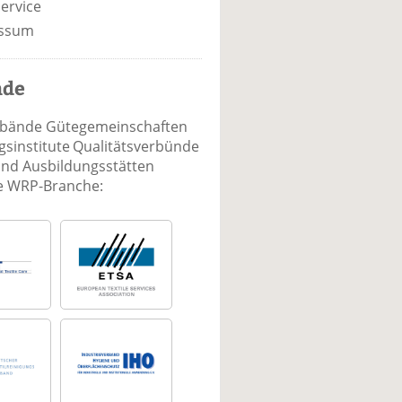
ervice
ssum
nde
rbände Gütegemeinschaften
sinstitute Qualitätsverbünde
und Ausbildungsstätten
ie WRP-Branche: