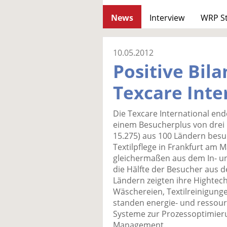
News
Interview
WRP S
10.05.2012
Positive Bila
Texcare Inte
Die Texcare International en
einem Besucherplus von drei 
15.275) aus 100 Ländern bes
Textilpflege in Frankfurt am
gleichermaßen aus dem In- un
die Hälfte der Besucher aus d
Ländern zeigten ihre Hightec
Wäschereien, Textilreinigunge
standen energie- und ressou
Systeme zur Prozessoptimieru
Management.