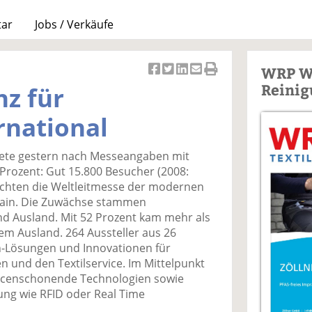
tar
Jobs / Verkäufe
WRP W
Ar
Ar
Ar
Ar
Ar
Reinig
nz für
ti
ti
ti
ti
ti
k
k
k
k
k
rnational
el
el
el
el
el
a
t
a
p
D
dete gestern nach Messeangaben mit
uf
wi
uf
er
ru
Prozent: Gut 15.800 Besucher (2008:
F
tt
Li
E
ck
uchten die Weltleitmesse der modernen
ac
er
n
m
e
 Main. Die Zuwächse stammen
e
n
k
ai
n
d Ausland. Mit 52 Prozent kam mehr als
b
e
l
em Ausland. 264 Aussteller aus 26
o
di
v
h-Lösungen und Innovationen für
o
n
er
n und den Textilservice. Im Mittelpunkt
k
te
se
rcenschonende Technologien sowie
te
il
n
ng wie RFID oder Real Time
il
e
d