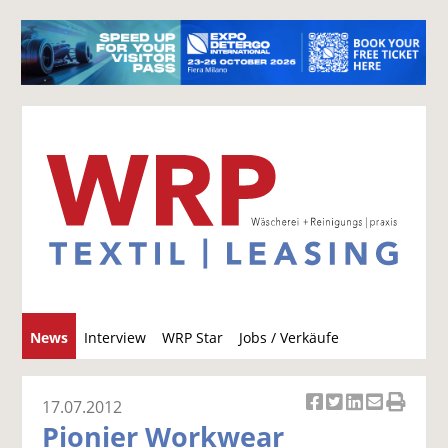
S
News
Interview
WRP Star
Jobs / Verkäufe
u
c
h
17.07.2012
Ar
Ar
Ar
Ar
Ar
e
Pionier Workwear
ti
ti
ti
ti
ti