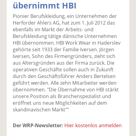
übernimmt HBI
k
k
k
k
k
el
el
el
el
el
Pionier Berufskleidung, ein Unternehmen der
a
t
a
p
D
Herforder Ahlers AG, hat zum 1. Juli 2012 das
uf
wi
uf
er
ru
ebenfalls im Markt der Arbeits- und
F
tt
Li
E
ck
Berufskleidung tätige dänische Unternehmen
ac
er
n
m
e
HBI übernommen. HBI Work Wear in Haderslev
e
n
k
ai
n
gehörte seit 1933 der Familie Iversen. Jörgen
b
e
l
Iversen, Sohn des Firmengründers, zieht sich
o
di
v
aus Altersgründen aus der Firma zurück. Die
o
n
er
operativen Geschäfte sollen auch in Zukunft
k
te
se
durch den Geschäftsführer Anders Bertelsen
te
il
n
geführt werden. Alle zehn Mitarbeiter werden
il
e
d
übernommen. "Die Übernahme von HBI stärkt
e
n
e
unsere Position als Branchenspezialist und
n
n
eröffnet uns neue Möglichkeiten auf dem
skandinavischen Markt""
Der WRP-Newsletter:
Hier kostenlos anmelden