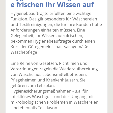
e frischen ihr Wissen auf
k
k
k
k
k
el
el
el
el
el
Hygienebeauftragte erfüllten eine wichtige
a
t
a
p
D
Funktion. Das gilt besonders für Wäschereien
uf
wi
uf
er
ru
und Textilreinigungen, die für ihre Kunden hohe
F
tt
Li
E
ck
Anforderungen einhalten müssen. Eine
ac
er
n
m
e
Gelegenheit, ihr Wissen aufzufrischen,
e
n
k
ai
n
bekommen Hygienebeauftragte durch einen
b
e
l
Kurs der Gütegemeinschaft sachgemäße
o
di
v
Wäschepflege
o
n
er
k
te
se
Eine Reihe von Gesetzen, Richtlinien und
te
il
n
Verordnungen regeln die Wiederaufbereitung
il
e
d
von Wäsche aus Lebensmittelbetrieben,
e
n
e
Pflegeheimen und Krankenhäusern. Sie
n
n
gehören zum Lehrplan.
Hygienesicherungsmaßnahmen - u.a. für
infektiöses Waschgut - und der Umgang mit
mikrobiologischen Problemen in Wäschereien
sind ebenfalls Teil davon.