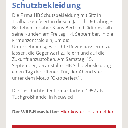
Schutzbekleidung
k
k
k
k
k
el
el
el
el
el
Die Firma HB Schutzbekleidung mit Sitz in
a
t
a
p
D
Thalhausen feiert in diesem Jahr ihr 60-jähriges
uf
wi
uf
er
ru
Bestehen. Inhaber Klaus Berthold lädt deshalb
F
tt
Li
E
ck
seine Kunden am Freitag, 14. September, in die
ac
er
n
m
e
Firmenzentrale ein, um die
e
n
k
ai
n
Unternehmensgeschichte Revue passieren zu
b
e
l
lassen, die Gegenwart zu feiern und auf die
o
di
v
Zukunft anzustoßen. Am Samstag, 15.
o
n
er
September, veranstaltet HB Schutzbekleidung
k
te
se
einen Tag der offenen Tür, der Abend steht
te
il
n
unter dem Motto "Oktoberfest"".
il
e
d
e
n
e
Die Geschichte der Firma startete 1952 als
n
n
Tuchgroßhandel in Neuwied
Der WRP-Newsletter:
Hier kostenlos anmelden