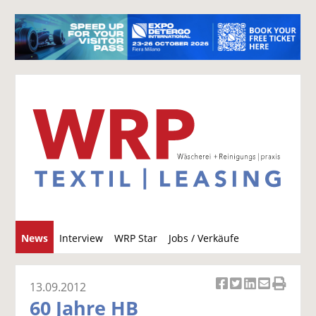
S
News
Interview
WRP Star
Jobs / Verkäufe
u
c
h
13.09.2012
Ar
Ar
Ar
Ar
Ar
e
60 Jahre HB
ti
ti
ti
ti
ti