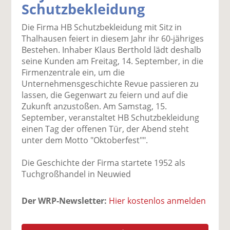
Schutzbekleidung
k
k
k
k
k
el
el
el
el
el
Die Firma HB Schutzbekleidung mit Sitz in
a
t
a
p
D
Thalhausen feiert in diesem Jahr ihr 60-jähriges
uf
wi
uf
er
ru
Bestehen. Inhaber Klaus Berthold lädt deshalb
F
tt
Li
E
ck
seine Kunden am Freitag, 14. September, in die
ac
er
n
m
e
Firmenzentrale ein, um die
e
n
k
ai
n
Unternehmensgeschichte Revue passieren zu
b
e
l
lassen, die Gegenwart zu feiern und auf die
o
di
v
Zukunft anzustoßen. Am Samstag, 15.
o
n
er
September, veranstaltet HB Schutzbekleidung
k
te
se
einen Tag der offenen Tür, der Abend steht
te
il
n
unter dem Motto "Oktoberfest"".
il
e
d
e
n
e
Die Geschichte der Firma startete 1952 als
n
n
Tuchgroßhandel in Neuwied
Der WRP-Newsletter:
Hier kostenlos anmelden