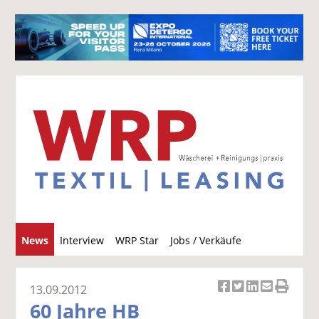
S
News
Interview
WRP Star
Jobs / Verkäufe
u
c
h
13.09.2012
Ar
Ar
Ar
Ar
Ar
e
60 Jahre HB
ti
ti
ti
ti
ti