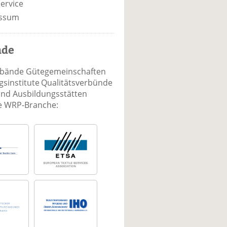
ervice
ssum
nde
rbände Gütegemeinschaften
sinstitute Qualitätsverbünde
und Ausbildungsstätten
ie WRP-Branche: