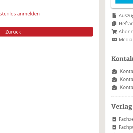
e
n
e
n
n
ostenlos anmelden
Auszug
Heftar
Abon
Zurück
Media
Kontak
Konta
Konta
Konta
Verlag
Fachze
Fachp