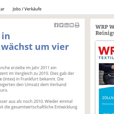
tar
Jobs / Verkäufe
WRP W
Ar
Ar
Ar
Ar
Ar
Reinig
 in
ti
ti
ti
ti
ti
k
k
k
k
k
 wächst um vier
el
el
el
el
el
a
t
a
p
D
uf
wi
uf
er
ru
F
tt
Li
E
ck
nche erzielte im Jahr 2011 ein
ac
er
n
m
e
nt im Vergleich zu 2010. Dies gab der
e
n
k
ai
n
e (Intex) in Frankfurt bekannt. Die
b
e
l
eigerten den Umsatz dem Verband
o
di
v
Euro.
o
n
er
k
te
se
esser aus als noch 2010. Wieder einmal
te
il
n
mit die gesamtwirtschaftliche Entwicklung
il
e
d