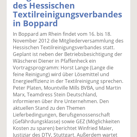
des Hessischen
k
k
k
k
k
Textilreinigungsverbandes
el
el
el
el
el
a
t
a
p
D
in Boppard
uf
wi
uf
er
ru
F
tt
Li
E
ck
In Boppard am Rhein findet vom 16. bis 18.
ac
er
n
m
e
November 2012 die Mitgliederversammlung des
e
n
k
ai
n
Hessischen Textilreinigungsverbandes statt.
b
e
l
Geplant ist neben der Betriebsbesichtigung der
o
di
v
Wäscherei Diener in Pfaffenheck ein
o
n
er
Vortragsprogramm: Horst Lange (Lange die
k
te
se
feine Reinigung) wird über Lösemittel und
te
il
n
Energieeffizienz in der Textilreinigung sprechen.
il
e
d
Peter Platen, Mountville Mills BVBA, und Martin
e
n
e
Marx, Teamdress Stein Deutschland,
n
n
informieren über ihre Unternehmen. Den
aktuellen Stand zu den Themen
Lieferbedingungen, Berufsgenossenschaft
(Gefährdungsklasse) sowie GEZ (Möglichkeiten
Kosten zu sparen) berichtet Winfried Maier,
Justiziar des DTV, Stuttgart. Außerdem wartet