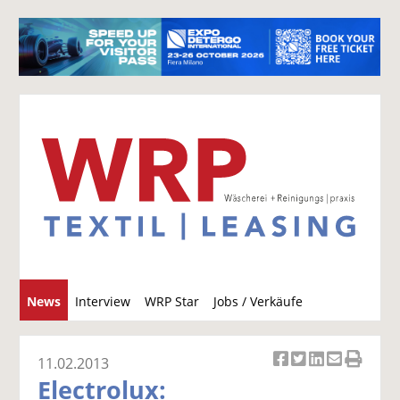
S
News
Interview
WRP Star
Jobs / Verkäufe
u
c
h
11.02.2013
Ar
Ar
Ar
Ar
Ar
e
Electrolux:
ti
ti
ti
ti
ti