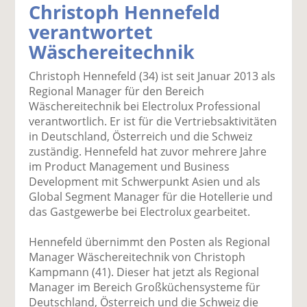
Christoph Hennefeld
k
k
k
k
k
verantwortet
el
el
el
el
el
a
t
a
p
D
Wäschereitechnik
uf
wi
uf
er
ru
F
tt
Li
E
ck
Christoph Hennefeld (34) ist seit Januar 2013 als
ac
er
n
m
e
Regional Manager für den Bereich
e
n
k
ai
n
Wäschereitechnik bei Electrolux Professional
b
e
l
verantwortlich. Er ist für die Vertriebsaktivitäten
o
di
v
in Deutschland, Österreich und die Schweiz
o
n
er
zuständig. Hennefeld hat zuvor mehrere Jahre
k
te
se
im Product Management und Business
te
il
n
Development mit Schwerpunkt Asien und als
il
e
d
Global Segment Manager für die Hotellerie und
e
n
e
das Gastgewerbe bei Electrolux gearbeitet.
n
n
Hennefeld übernimmt den Posten als Regional
Manager Wäschereitechnik von Christoph
Kampmann (41). Dieser hat jetzt als Regional
Manager im Bereich Großküchensysteme für
Deutschland, Österreich und die Schweiz die