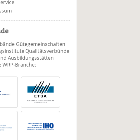
ervice
ssum
nde
rbände Gütegemeinschaften
sinstitute Qualitätsverbünde
und Ausbildungsstätten
ie WRP-Branche: