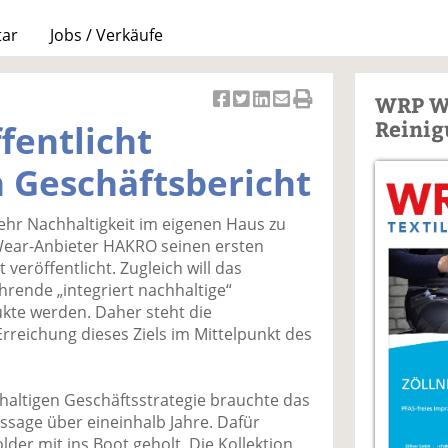
tar
Jobs / Verkäufe
WRP W
Ar
Ar
Ar
Ar
Ar
Reinig
fentlicht
ti
ti
ti
ti
ti
k
k
k
k
k
 Geschäftsbericht
el
el
el
el
el
a
t
a
p
D
r Nachhaltigkeit im eigenen Haus zu
uf
wi
uf
er
ru
Wear-Anbieter HAKRO seinen ersten
F
tt
Li
E
ck
veröffentlicht. Zugleich will das
ac
er
n
m
e
rende „integriert nachhaltige“
e
n
k
ai
n
kte werden. Daher steht die
b
e
l
rreichung dieses Ziels im Mittelpunkt des
o
di
v
o
n
er
k
te
se
hhaltigen Geschäftsstrategie brauchte das
te
il
n
sage über eineinhalb Jahre. Dafür
il
e
d
der mit ins Boot geholt. Die Kollektion