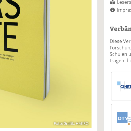
Lesers
Impre
Verbä
Diese Ve
Forschung
Schulen 
tragen d
Foto/Grafik: HAKRO