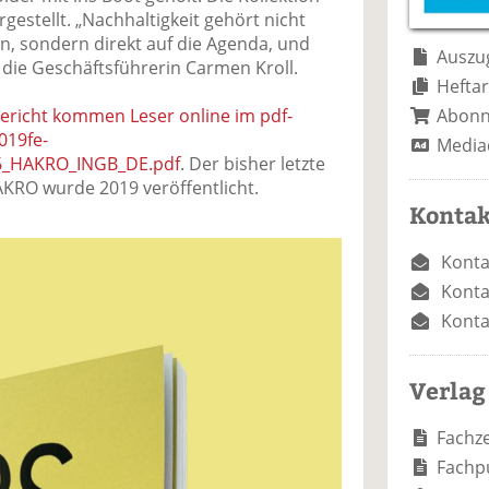
e
n
e
estellt. „Nachhaltigkeit gehört nicht
n
n
n, sondern direkt auf die Agenda, und
Auszug
 die Geschäftsführerin Carmen Kroll.
Heftar
Abon
ericht kommen Leser online im pdf-
019fe-
Media
26_HAKRO_INGB_DE.pdf
. Der bisher letzte
AKRO wurde 2019 veröffentlicht.
Kontak
Konta
Konta
Konta
Verlag
Fachze
Fachp