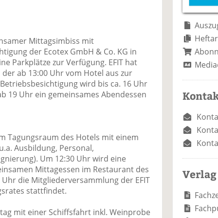
e
n
e
n
n
Auszug
Heftar
insamer Mittagsimbiss mit
Abon
htigung der Ecotex GmbH & Co. KG in
eine Parkplätze zur Verfügung. EFIT hat
Media
, der ab 13:00 Uhr vom Hotel aus zur
 Betriebsbesichtigung wird bis ca. 16 Uhr
Kontak
 ab 19 Uhr ein gemeinsames Abendessen
Konta
Konta
 im Tagungsraum des Hotels mit einem
Konta
a. Ausbildung, Personal,
gnierung). Um 12:30 Uhr wird eine
insamen Mittagessen im Restaurant des
Verlag
0 Uhr die Mitgliederversammlung der EFIT
srates stattfindet.
Fachze
Fachp
g mit einer Schiffsfahrt inkl. Weinprobe