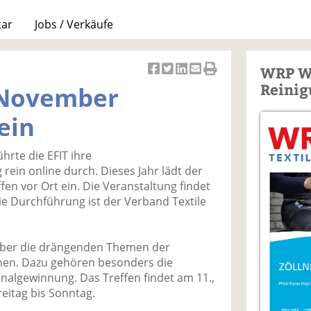
tar
Jobs / Verkäufe
WRP W
Ar
Ar
Ar
Ar
Ar
Reinig
m November
ti
ti
ti
ti
ti
k
k
k
k
k
ein
el
el
el
el
el
a
t
a
p
D
ührte die EFIT ihre
uf
wi
uf
er
ru
ein online durch. Dieses Jahr lädt der
F
tt
Li
E
ck
en vor Ort ein. Die Veranstaltung findet
ac
er
n
m
e
die Durchführung ist der Verband Textile
e
n
k
ai
n
b
e
l
o
di
v
o über die drängenden Themen der
o
n
er
nen. Dazu gehören besonders die
k
te
se
algewinnung. Das Treffen findet am 11.,
te
il
n
reitag bis Sonntag.
il
e
d