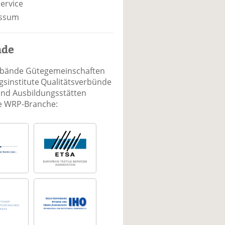
ervice
ssum
nde
rbände Gütegemeinschaften
sinstitute Qualitätsverbünde
und Ausbildungsstätten
ie WRP-Branche: