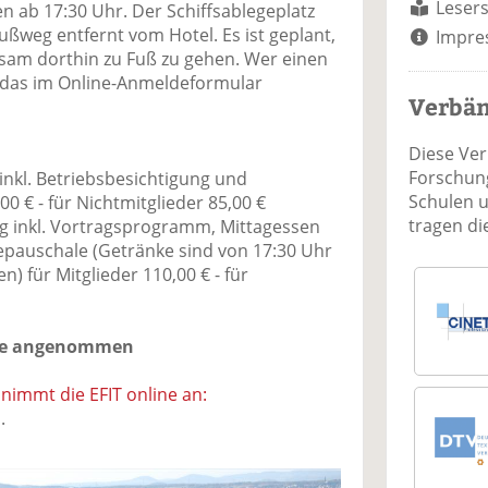
Lesers
ab 17:30 Uhr. Der Schiffsablegeplatz
Fußweg entfernt vom Hotel. Es ist geplant,
Impre
am dorthin zu Fuß zu gehen. Wer einen
n das im Online-Anmeldeformular
Verbä
Diese Ve
Forschung
inkl. Betriebsbesichtigung und
Schulen 
0 € - für Nichtmitglieder 85,00 €
tragen d
g inkl. Vortragsprogramm, Mittagessen
kepauschale (Getränke sind von 17:30 Uhr
n) für Mitglieder 110,00 € - für
ne angenommen
nimmt die EFIT online an:
m
.