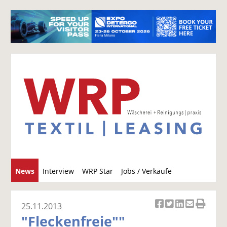
S
News
Interview
WRP Star
Jobs / Verkäufe
u
c
h
25.11.2013
Ar
Ar
Ar
Ar
Ar
e
"Fleckenfreie""
ti
ti
ti
ti
ti