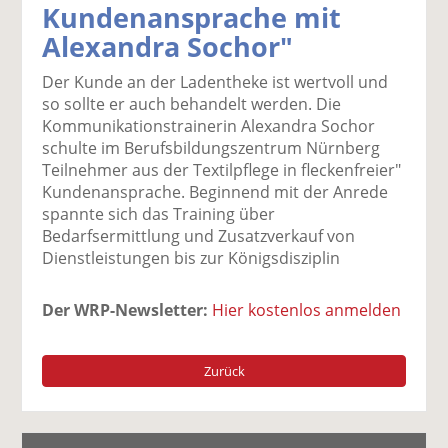
Kundenansprache mit
k
k
k
k
k
Alexandra Sochor"
el
el
el
el
el
a
t
a
p
D
Der Kunde an der Ladentheke ist wertvoll und
uf
wi
uf
er
ru
so sollte er auch behandelt werden. Die
F
tt
Li
E
ck
Kommunikationstrainerin Alexandra Sochor
ac
er
n
m
e
schulte im Berufsbildungszentrum Nürnberg
e
n
k
ai
n
Teilnehmer aus der Textilpflege in fleckenfreier"
b
e
l
Kundenansprache. Beginnend mit der Anrede
o
di
v
spannte sich das Training über
o
n
er
Bedarfsermittlung und Zusatzverkauf von
k
te
se
Dienstleistungen bis zur Königsdisziplin
te
il
n
il
e
d
e
n
e
Der WRP-Newsletter:
Hier kostenlos anmelden
n
n
Zurück