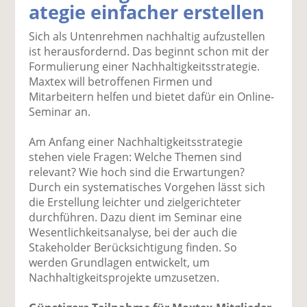
ategie einfacher erstellen
k
k
k
k
k
el
el
el
el
el
Sich als Untenrehmen nachhaltig aufzustellen
a
t
a
p
D
ist herausfordernd. Das beginnt schon mit der
uf
wi
uf
er
ru
Formulierung einer Nachhaltigkeitsstrategie.
F
tt
Li
E
ck
Maxtex will betroffenen Firmen und
ac
er
n
m
e
Mitarbeitern helfen und bietet dafür ein Online-
e
n
k
ai
n
Seminar an.
b
e
l
o
di
v
Am Anfang einer Nachhaltigkeitsstrategie
o
n
er
stehen viele Fragen: Welche Themen sind
k
te
se
relevant? Wie hoch sind die Erwartungen?
te
il
n
Durch ein systematisches Vorgehen lässt sich
il
e
d
die Erstellung leichter und zielgerichteter
e
n
e
durchführen. Dazu dient im Seminar eine
n
n
Wesentlichkeitsanalyse, bei der auch die
Stakeholder Berücksichtigung finden. So
werden Grundlagen entwickelt, um
Nachhaltigkeitsprojekte umzusetzen.