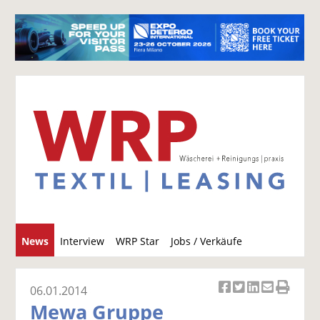
S
News
Interview
WRP Star
Jobs / Verkäufe
u
c
h
06.01.2014
Ar
Ar
Ar
Ar
Ar
e
Mewa Gruppe
ti
ti
ti
ti
ti