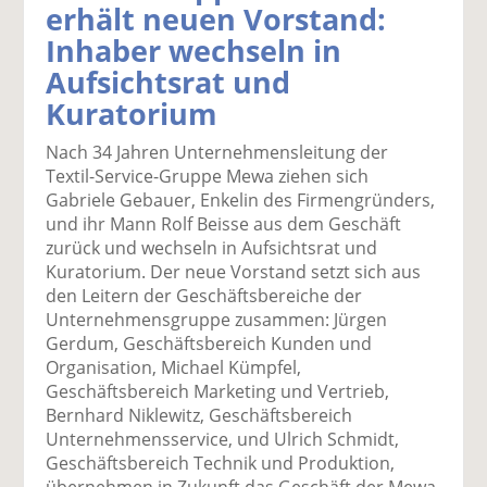
erhält neuen Vorstand:
k
k
k
k
k
Inhaber wechseln in
el
el
el
el
el
a
t
a
p
D
Aufsichtsrat und
uf
wi
uf
er
ru
Kuratorium
F
tt
Li
E
ck
ac
er
n
m
e
Nach 34 Jahren Unternehmensleitung der
e
n
k
ai
n
Textil-Service-Gruppe Mewa ziehen sich
b
e
l
Gabriele Gebauer, Enkelin des Firmengründers,
o
di
v
und ihr Mann Rolf Beisse aus dem Geschäft
o
n
er
zurück und wechseln in Aufsichtsrat und
k
te
se
Kuratorium. Der neue Vorstand setzt sich aus
te
il
n
den Leitern der Geschäftsbereiche der
il
e
d
Unternehmensgruppe zusammen: Jürgen
e
n
e
Gerdum, Geschäftsbereich Kunden und
n
n
Organisation, Michael Kümpfel,
Geschäftsbereich Marketing und Vertrieb,
Bernhard Niklewitz, Geschäftsbereich
Unternehmensservice, und Ulrich Schmidt,
Geschäftsbereich Technik und Produktion,
übernehmen in Zukunft das Geschäft der Mewa