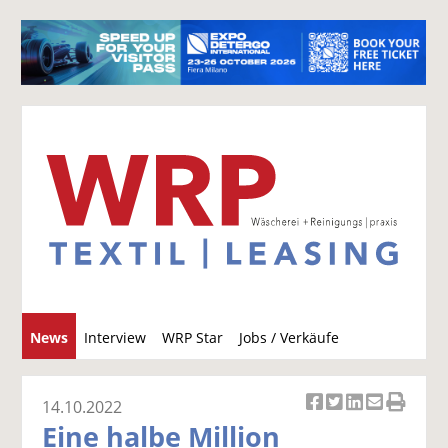
S
News
Interview
WRP Star
Jobs / Verkäufe
u
c
h
14.10.2022
Ar
Ar
Ar
Ar
Ar
e
Eine halbe Million
ti
ti
ti
ti
ti