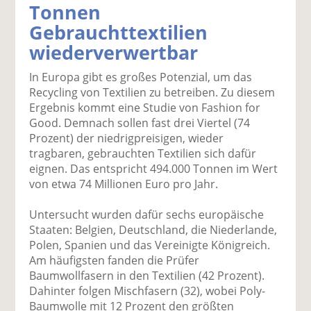
Tonnen
k
k
k
k
k
Gebrauchttextilien
el
el
el
el
el
a
t
a
p
D
wiederverwertbar
uf
wi
uf
er
ru
F
tt
Li
E
ck
In Europa gibt es großes Potenzial, um das
ac
er
n
m
e
Recycling von Textilien zu betreiben. Zu diesem
e
n
k
ai
n
Ergebnis kommt eine Studie von Fashion for
b
e
l
Good. Demnach sollen fast drei Viertel (74
o
di
v
Prozent) der niedrigpreisigen, wieder
o
n
er
tragbaren, gebrauchten Textilien sich dafür
k
te
se
eignen. Das entspricht 494.000 Tonnen im Wert
te
il
n
von etwa 74 Millionen Euro pro Jahr.
il
e
d
e
n
e
Untersucht wurden dafür sechs europäische
n
n
Staaten: Belgien, Deutschland, die Niederlande,
Polen, Spanien und das Vereinigte Königreich.
Am häufigsten fanden die Prüfer
Baumwollfasern in den Textilien (42 Prozent).
Dahinter folgen Mischfasern (32), wobei Poly-
Baumwolle mit 12 Prozent den größten