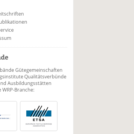
itschriften
ublikationen
ervice
ssum
nde
rbände Gütegemeinschaften
sinstitute Qualitätsverbünde
und Ausbildungsstätten
ie WRP-Branche: