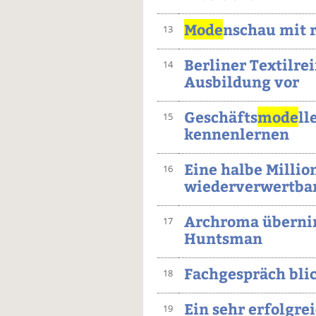
Mode
nschau mit 
13
Berliner Textilrei
14
Ausbildung vor
Geschäfts
mode
ll
15
kennenlernen
Eine halbe Millio
16
wiederverwertba
Archroma übernim
17
Huntsman
Fachgespräch bli
18
Ein sehr erfolgre
19