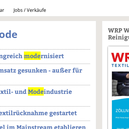
ar
Jobs / Verkäufe
WRP W
Mode
Reinig
ngreich
mode
rnisiert
msatz gesunken - außer für
xtil- und
Mode
industrie
Textilrücknahme gestartet
cel im Mainstream etablieren