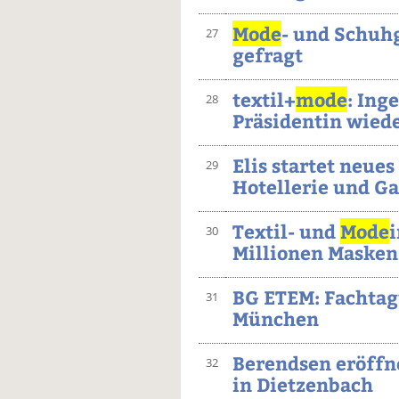
Mode
- und Schuh
27
gefragt
textil+
mode
: Ing
28
Präsidentin wied
Elis startet neues
29
Hotellerie und G
Textil- und
Mode
i
30
Millionen Masken
BG ETEM: Fachtag
31
München
Berendsen eröffn
32
in Dietzenbach