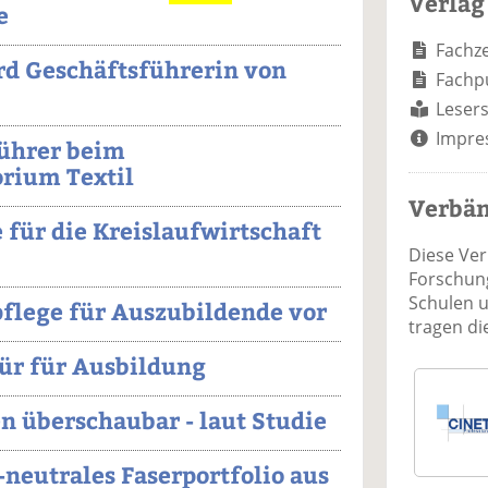
Verlag
e
Fachze
rd Geschäftsführerin von
Fachp
Lesers
Impre
ührer beim
rium Textil
Verbä
e für die Kreislaufwirtschaft
Diese Ve
Forschung
Schulen 
lpflege für Auszubildende vor
tragen d
Tür für Ausbildung
n überschaubar - laut Studie
neutrales Faserportfolio aus