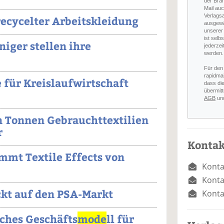
der Bra
Mail auc
Verlags
recycelter Arbeitskleidung
ausgewä
unserer 
ist selb
niger stellen ihre
jederzei
werden.
Für den
rapidmai
e für Kreislaufwirtschaft
dass di
übermitt
AGB
un
n Tonnen Gebrauchttextilien
r
Kontak
mt Textile Effects von
Konta
Konta
ckt auf den PSA-Markt
Konta
iches Geschäfts
mode
ll für