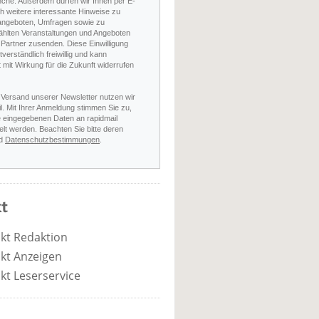
nche. Außerdem dürfen wir Ihnen per E-
h weitere interessante Hinweise zu
angeboten, Umfragen sowie zu
hlten Veranstaltungen und Angeboten
Partner zusenden. Diese Einwilligung
stverständlich freiwillig und kann
t mit Wirkung für die Zukunft widerrufen
 Versand unserer Newsletter nutzen wir
l. Mit Ihrer Anmeldung stimmen Sie zu,
e eingegebenen Daten an rapidmail
elt werden. Beachten Sie bitte deren
d
Datenschutzbestimmungen
.
t
kt Redaktion
kt Anzeigen
kt Leserservice