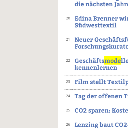
die nächsten Jahr
Edina Brenner wi
20
Südwesttextil
Neuer Geschäftsf
21
Forschungskurato
Geschäfts
mode
ll
22
kennenlernen
Film stellt Texti
23
Tag der offenen 
24
CO2 sparen: Koste
25
Lenzing baut CO2-
26