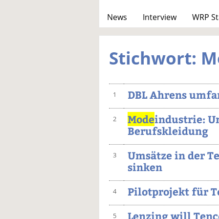
News
Interview
WRP St
Stichwort: 
DBL Ahrens umfa
1
Mode
industrie: U
2
Berufskleidung
Umsätze in der Te
3
sinken
Pilotprojekt für 
4
Lenzing will Ten
5