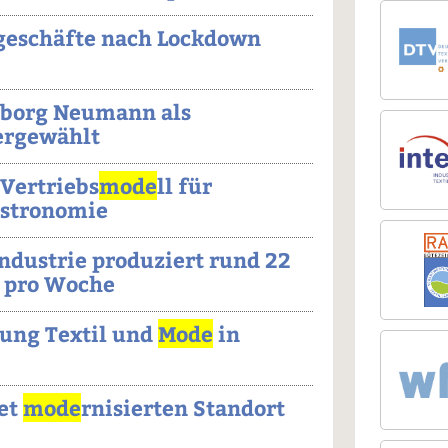
geschäfte nach Lockdown
eborg Neumann als
ergewählt
 Vertriebs
mode
ll für
astronomie
ndustrie produziert rund 22
 pro Woche
ung Textil und
Mode
in
et
mode
rnisierten Standort