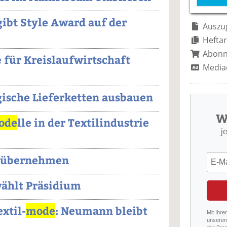
ibt Style Award auf der
Auszug
Heftar
Abon
e für Kreislaufwirtschaft
Media
ische Lieferketten ausbauen
W
ode
lle in der Textilindustrie
j
 übernehmen
ählt Präsidium
xtil-
mode
: Neumann bleibt
Mit Ihre
unseren 