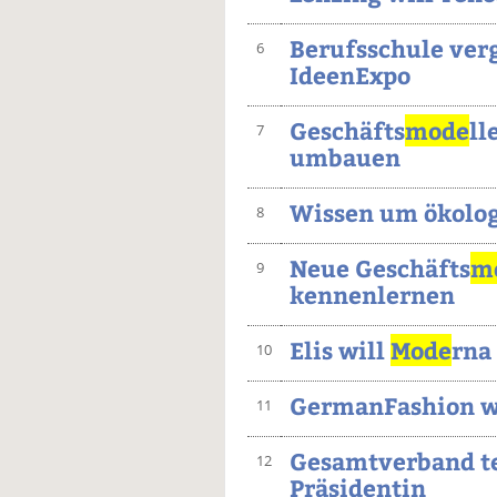
Berufsschule verg
6
IdeenExpo
Geschäfts
mode
ll
7
umbauen
Wissen um ökolog
8
Neue Geschäfts
m
9
kennenlernen
Elis will
Mode
rna
10
GermanFashion w
11
Gesamtverband te
12
Präsidentin