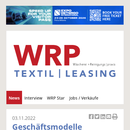
S
News
Interview
WRP Star
Jobs / Verkäufe
u
c
h
03.11.2022
Ar
Ar
Ar
Ar
Ar
e
Geschäftsmodelle
ti
ti
ti
ti
ti