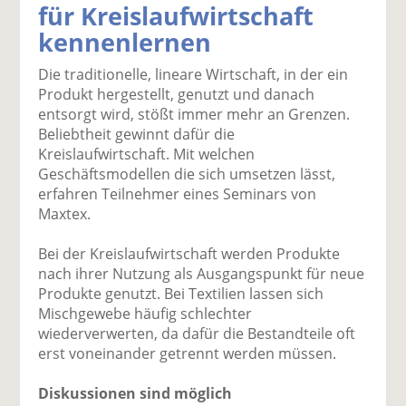
für Kreislaufwirtschaft
k
k
k
k
k
kennenlernen
el
el
el
el
el
a
t
a
p
D
Die traditionelle, lineare Wirtschaft, in der ein
uf
wi
uf
er
ru
Produkt hergestellt, genutzt und danach
F
tt
Li
E
ck
entsorgt wird, stößt immer mehr an Grenzen.
ac
er
n
m
e
Beliebtheit gewinnt dafür die
e
n
k
ai
n
Kreislaufwirtschaft. Mit welchen
b
e
l
Geschäftsmodellen die sich umsetzen lässt,
o
di
v
erfahren Teilnehmer eines Seminars von
o
n
er
Maxtex.
k
te
se
te
il
n
Bei der Kreislaufwirtschaft werden Produkte
il
e
d
nach ihrer Nutzung als Ausgangspunkt für neue
e
n
e
Produkte genutzt. Bei Textilien lassen sich
n
n
Mischgewebe häufig schlechter
wiederverwerten, da dafür die Bestandteile oft
erst voneinander getrennt werden müssen.
Diskussionen sind möglich