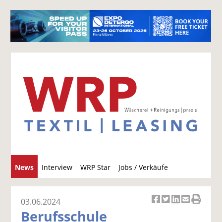
S
News
Interview
WRP Star
Jobs / Verkäufe
u
c
h
03.06.2024
Ar
Ar
Ar
Ar
Ar
e
Berufsschule
ti
ti
ti
ti
ti