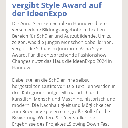
vergibt Style Award auf
k
k
k
k
k
der IdeenExpo
el
el
el
el
el
a
t
a
p
D
Die Anna-Siemsen-Schule in Hannover bietet
uf
wi
uf
er
ru
verschiedene Bildungsangebote im textilen
F
tt
Li
E
ck
Bereich für Schüler und Auszubildende. Um zu
ac
er
n
m
e
zeigen, was die jungen Menschen dabei lernen,
e
n
k
ai
n
vergibt die Schule im Juni ihren Anna Style
b
e
l
Award. Für die entsprechende Fashionshow
o
di
v
Changes nutzt das Haus die IdeenExpo 2024 in
o
n
er
Hannover.
k
te
se
te
il
n
Dabei stellen die Schüler ihre selbst
il
e
d
hergestellten Outfits vor. Die Textilien werden in
e
n
e
drei Kategorien aufgeteilt: natürlich und
n
n
künstlich, Mensch und Maschine, historisch und
modern. Die Nachhaltigkeit und Möglichkeiten
zum Recycling spielen eine große Rolle für die
Bewertung. Weitere Schüler stellen die
Ergebnisse des Projektes „Slowing Down Fast