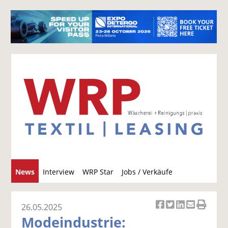
S
News
Interview
WRP Star
Jobs / Verkäufe
u
c
h
26.05.2025
Ar
Ar
Ar
Ar
Ar
e
Modeindustrie:
ti
ti
ti
ti
ti