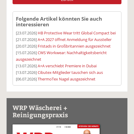
Folgende Artikel könnten Sie auch
interessieren
[23.07.2026]
HB Protective Wear tritt Global Compact bei
[21.07.2026]
A+A 2027 öffnet Anmeldung für Aussteller
[20.07.2026]
Fristads in Großbritannien ausgezeichnet
[15.07.2026]
CWS Workwear: Nachhaltigkeitsbericht
ausgezeichnet
[13.07.2026]
A+A verschiebt Premiere in Dubai
[13.07.2026]
Cibutex-Mitglieder tauschen sich aus
[06.07.2026]
ThermoTex Nagel ausgezeichnet
WRP Wäscherei +
Reinigungspraxis