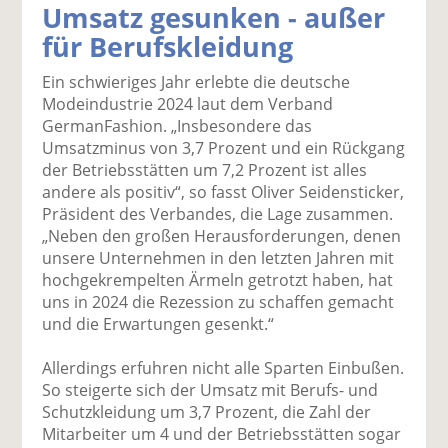
Umsatz gesunken - außer
k
k
k
k
k
für Berufskleidung
el
el
el
el
el
a
t
a
p
D
Ein schwieriges Jahr erlebte die deutsche
uf
wi
uf
er
ru
Modeindustrie 2024 laut dem Verband
F
tt
Li
E
ck
GermanFashion. „Insbesondere das
ac
er
n
m
e
Umsatzminus von 3,7 Prozent und ein Rückgang
e
n
k
ai
n
der Betriebsstätten um 7,2 Prozent ist alles
b
e
l
andere als positiv“, so fasst Oliver Seidensticker,
o
di
v
Präsident des Verbandes, die Lage zusammen.
o
n
er
„Neben den großen Herausforderungen, denen
k
te
se
unsere Unternehmen in den letzten Jahren mit
te
il
n
hochgekrempelten Ärmeln getrotzt haben, hat
il
e
d
uns in 2024 die Rezession zu schaffen gemacht
e
n
e
und die Erwartungen gesenkt.“
n
n
Allerdings erfuhren nicht alle Sparten Einbußen.
So steigerte sich der Umsatz mit Berufs- und
Schutzkleidung um 3,7 Prozent, die Zahl der
Mitarbeiter um 4 und der Betriebsstätten sogar