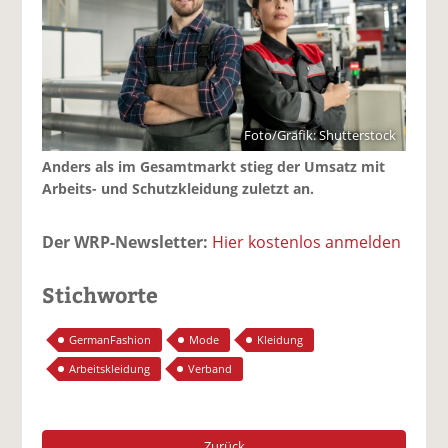
Foto/Grafik: Shutterstock
Anders als im Gesamtmarkt stieg der Umsatz mit
Arbeits- und Schutzkleidung zuletzt an.
Der WRP-Newsletter:
Hier kostenlos anmelden
Stichworte
GermanFashion
Mode
Kleidung
Arbeitskleidung
Verband
Zurück