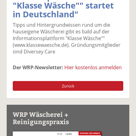
"Klasse Wäsche"" startet
k
k
k
k
k
in Deutschland"
el
el
el
el
el
a
t
a
p
D
Tipps und Hintergrundwissen rund um die
uf
wi
uf
er
ru
hauseigene Wäscherei gibt es bald auf der
F
tt
Li
E
ck
Informationsplattform "Klasse Wäsche""
ac
er
n
m
e
(www.klassewaesche.de). Gründungsmitglieder
e
n
k
ai
n
sind Diversey Care
b
e
l
o
di
v
o
n
er
Der WRP-Newsletter:
Hier kostenlos anmelden
k
te
se
te
il
n
il
e
d
Zurück
e
n
e
n
n
WRP Wäscherei +
Reinigungspraxis