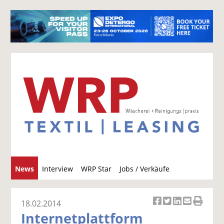
S
News
Interview
WRP Star
Jobs / Verkäufe
u
c
h
18.02.2014
Ar
Ar
Ar
Ar
Ar
e
Internetplattform
ti
ti
ti
ti
ti