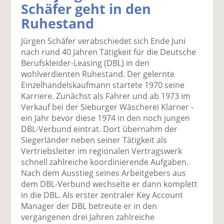
Schäfer geht in den
k
k
k
k
k
Ruhestand
el
el
el
el
el
a
t
a
p
D
Jürgen Schäfer verabschiedet sich Ende Juni
uf
wi
uf
er
ru
nach rund 40 Jahren Tätigkeit für die Deutsche
F
tt
Li
E
ck
Berufskleider-Leasing (DBL) in den
ac
er
n
m
e
wohlverdienten Ruhestand. Der gelernte
e
n
k
ai
n
Einzelhandelskaufmann startete 1970 seine
b
e
l
Karriere. Zunächst als Fahrer und ab 1973 im
o
di
v
Verkauf bei der Sieburger Wäscherei Klarner -
o
n
er
ein Jahr bevor diese 1974 in den noch jungen
k
te
se
DBL-Verbund eintrat. Dort übernahm der
te
il
n
Siegerländer neben seiner Tätigkeit als
il
e
d
Vertriebsleiter im regionalen Vertragswerk
e
n
e
schnell zahlreiche koordinierende Aufgaben.
n
n
Nach dem Ausstieg seines Arbeitgebers aus
dem DBL-Verbund wechselte er dann komplett
in die DBL. Als erster zentraler Key Account
Manager der DBL betreute er in den
vergangenen drei Jahren zahlreiche