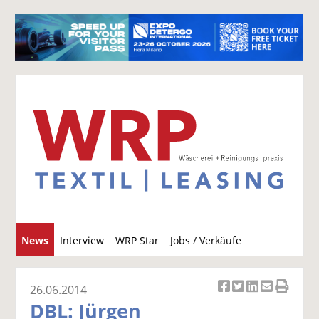
S
News
Interview
WRP Star
Jobs / Verkäufe
u
c
h
26.06.2014
Ar
Ar
Ar
Ar
Ar
e
DBL: Jürgen
ti
ti
ti
ti
ti