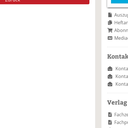
e
n
e
n
n
Auszug
Heftar
Abon
Media
Kontak
Konta
Konta
Konta
Verlag
Fachze
Fachp