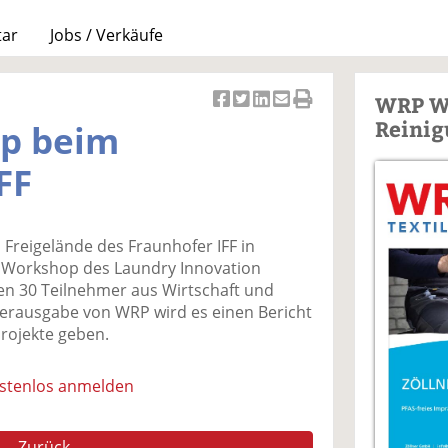
tar
Jobs / Verkäufe
WRP W
Ar
Ar
Ar
Ar
Ar
Reinig
p beim
ti
ti
ti
ti
ti
k
k
k
k
k
FF
el
el
el
el
el
a
t
a
p
D
uf
wi
uf
er
ru
 Freigelände des Fraunhofer IFF in
F
tt
Li
E
ck
 Workshop des Laundry Innovation
ac
er
n
m
e
en 30 Teilnehmer aus Wirtschaft und
e
n
k
ai
n
erausgabe von WRP wird es einen Bericht
b
e
l
rojekte geben.
o
di
v
o
n
er
k
te
se
ostenlos anmelden
te
il
n
il
e
d
Zurück