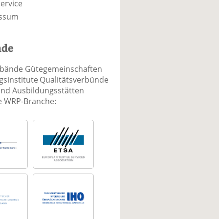
ervice
ssum
nde
rbände Gütegemeinschaften
sinstitute Qualitätsverbünde
und Ausbildungsstätten
ie WRP-Branche: