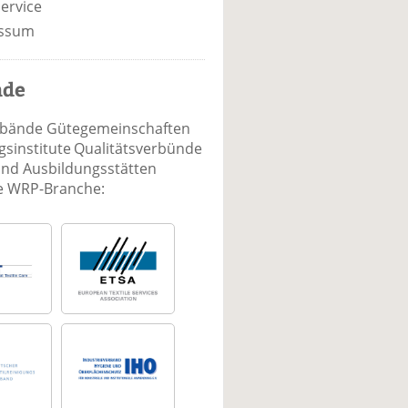
ervice
ssum
nde
rbände Gütegemeinschaften
sinstitute Qualitätsverbünde
und Ausbildungsstätten
ie WRP-Branche: