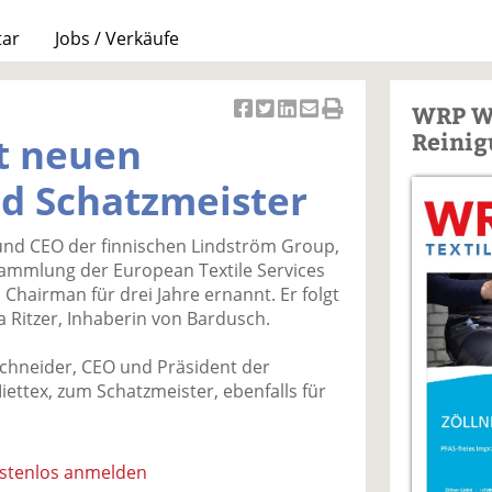
tar
Jobs / Verkäufe
WRP W
Ar
Ar
Ar
Ar
Ar
Reinig
t neuen
ti
ti
ti
ti
ti
k
k
k
k
k
d Schatzmeister
el
el
el
el
el
a
t
a
p
D
 und CEO der finnischen Lindström Group,
uf
wi
uf
er
ru
ammlung der European Textile Services
F
tt
Li
E
ck
Chairman für drei Jahre ernannt. Er folgt
ac
er
n
m
e
na Ritzer, Inhaberin von Bardusch.
e
n
k
ai
n
b
e
l
hneider, CEO und Präsident der
o
di
v
iettex, zum Schatzmeister, ebenfalls für
o
n
er
k
te
se
te
il
n
il
e
d
ostenlos anmelden