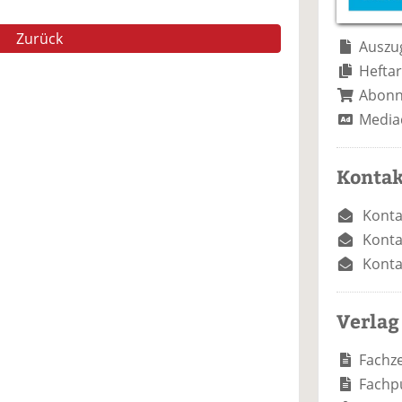
e
n
e
n
n
Zurück
Auszug
Heftar
Abon
Media
Kontak
Konta
Konta
Konta
Verlag
Fachze
Fachp