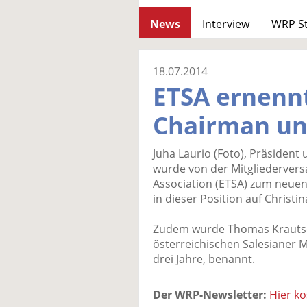
News
Interview
WRP S
18.07.2014
ETSA ernenn
Chairman un
Juha Laurio (Foto), Präsident
wurde von der Mitgliedervers
Association (ETSA) zum neuen 
in dieser Position auf Christi
Zudem wurde Thomas Krautsc
österreichischen Salesianer M
drei Jahre, benannt.
Der WRP-Newsletter:
Hier k