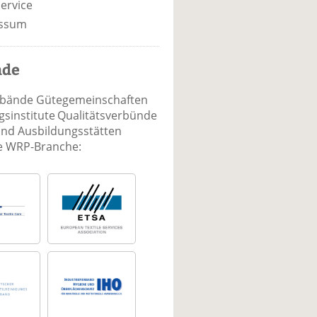
ervice
ssum
nde
rbände Gütegemeinschaften
sinstitute Qualitätsverbünde
und Ausbildungsstätten
ie WRP-Branche: