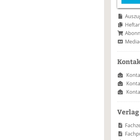
e
n
e
n
n
Auszug
Heftar
Abon
Media
Kontak
Konta
Konta
Konta
Verlag
Fachze
Fachp