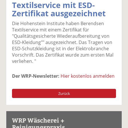
Textilservice mit ESD-
k
k
k
k
k
Zertifikat ausgezeichnet
el
el
el
el
el
a
t
a
p
D
Die Hohenstein Institute haben Berendsen
uf
wi
uf
er
ru
Textilservice mit einem Zertifikat für
F
tt
Li
E
ck
"Qualitätsgesicherte Wiederaufbereitung von
ac
er
n
m
e
ESD-Kleidung"" ausgezeichnet. Das Tragen von
e
n
k
ai
n
ESD-Schutzkleidung ist in der Elektrobranche
b
e
l
Vorschrift. Das Zertifikat wurde zum ersten Mal
o
di
v
verliehen. "
o
n
er
k
te
se
te
il
n
Der WRP-Newsletter:
Hier kostenlos anmelden
il
e
d
e
n
e
n
n
Zurück
WRP Wäscherei +
Reinigungspraxis