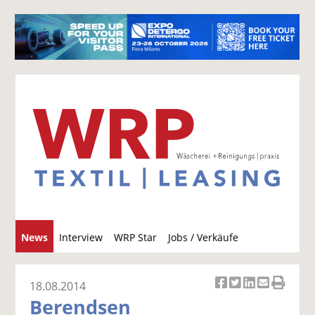
S
News
Interview
WRP Star
Jobs / Verkäufe
u
c
h
18.08.2014
Ar
Ar
Ar
Ar
Ar
e
Berendsen
ti
ti
ti
ti
ti