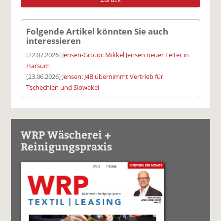
Folgende Artikel könnten Sie auch
interessieren
[22.07.2026]
Jensen-Group: Mikkel Jensen neuer Leiter in
Harsum
[23.06.2026]
Jensen: J4B übernimmt Vertrieb für
Tschechien und Slowakei
WRP Wäscherei +
Reinigungspraxis