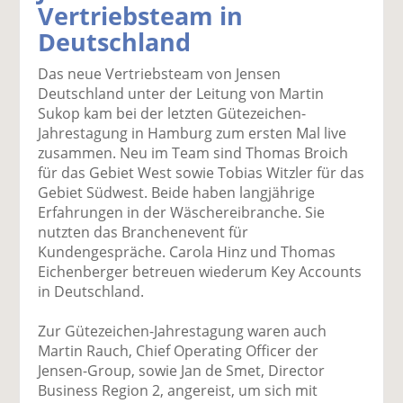
Vertriebsteam in
k
k
k
k
k
Deutschland
el
el
el
el
el
a
t
a
p
D
Das neue Vertriebsteam von Jensen
uf
wi
uf
er
ru
Deutschland unter der Leitung von Martin
F
tt
Li
E
ck
Sukop kam bei der letzten Gütezeichen-
ac
er
n
m
e
Jahrestagung in Hamburg zum ersten Mal live
e
n
k
ai
n
zusammen. Neu im Team sind Thomas Broich
b
e
l
für das Gebiet West sowie Tobias Witzler für das
o
di
v
Gebiet Südwest. Beide haben langjährige
o
n
er
Erfahrungen in der Wäschereibranche. Sie
k
te
se
nutzten das Branchenevent für
te
il
n
Kundengespräche. Carola Hinz und Thomas
il
e
d
Eichenberger betreuen wiederum Key Accounts
e
n
e
in Deutschland.
n
n
Zur Gütezeichen-Jahrestagung waren auch
Martin Rauch, Chief Operating Officer der
Jensen-Group, sowie Jan de Smet, Director
Business Region 2, angereist, um sich mit