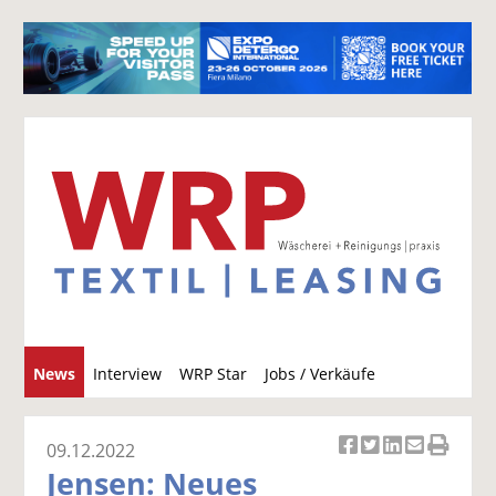
S
News
Interview
WRP Star
Jobs / Verkäufe
u
c
h
09.12.2022
Ar
Ar
Ar
Ar
Ar
e
Jensen: Neues
ti
ti
ti
ti
ti