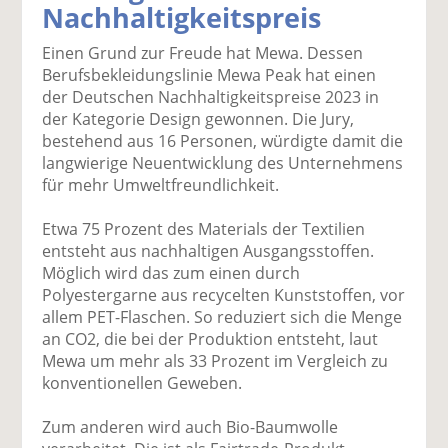
Nachhaltigkeitspreis
k
k
k
k
k
el
el
el
el
el
Einen Grund zur Freude hat Mewa. Dessen
a
t
a
p
D
Berufsbekleidungslinie Mewa Peak hat einen
uf
wi
uf
er
ru
der Deutschen Nachhaltigkeitspreise 2023 in
F
tt
Li
E
ck
der Kategorie Design gewonnen. Die Jury,
ac
er
n
m
e
bestehend aus 16 Personen, würdigte damit die
e
n
k
ai
n
langwierige Neuentwicklung des Unternehmens
b
e
l
für mehr Umweltfreundlichkeit.
o
di
v
o
n
er
Etwa 75 Prozent des Materials der Textilien
k
te
se
entsteht aus nachhaltigen Ausgangsstoffen.
te
il
n
Möglich wird das zum einen durch
il
e
d
Polyestergarne aus recycelten Kunststoffen, vor
e
n
e
allem PET-Flaschen. So reduziert sich die Menge
n
n
an CO2, die bei der Produktion entsteht, laut
Mewa um mehr als 33 Prozent im Vergleich zu
konventionellen Geweben.
Zum anderen wird auch Bio-Baumwolle