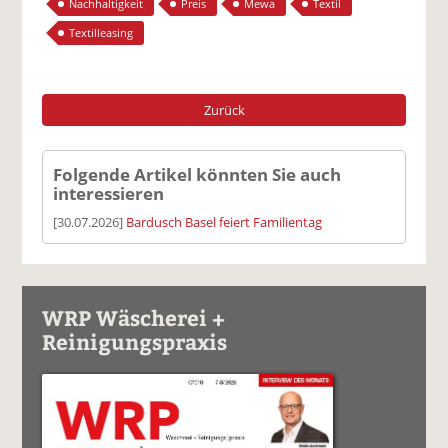
Nachhaltigkeit
Preis
Mewa
Textil
Textilleasing
Zurück
Folgende Artikel könnten Sie auch
interessieren
[30.07.2026]
Bardusch Basel feiert Familientag
WRP Wäscherei +
Reinigungspraxis