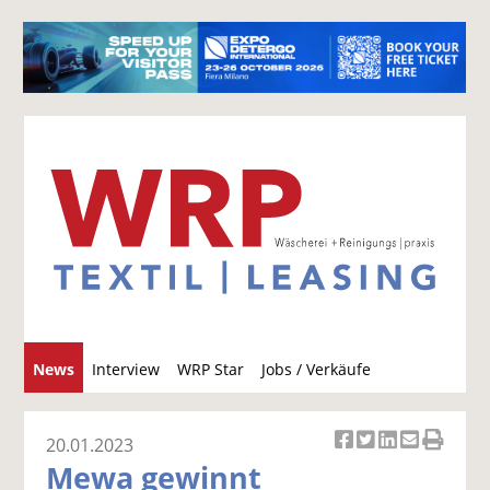
S
News
Interview
WRP Star
Jobs / Verkäufe
u
c
h
20.01.2023
Ar
Ar
Ar
Ar
Ar
e
Mewa gewinnt
ti
ti
ti
ti
ti