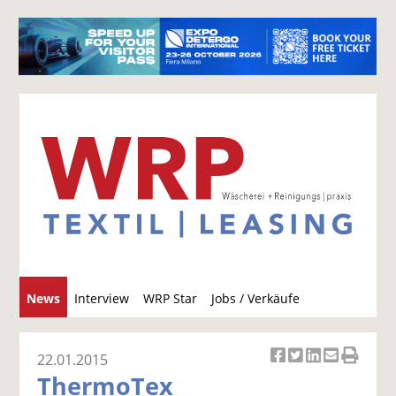
S
News
Interview
WRP Star
Jobs / Verkäufe
u
c
h
22.01.2015
Ar
Ar
Ar
Ar
Ar
e
ThermoTex
ti
ti
ti
ti
ti