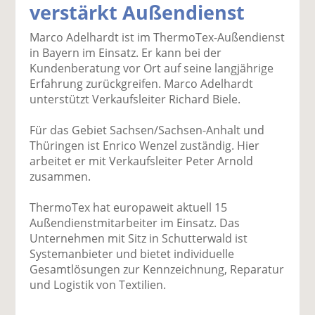
verstärkt Außendienst
k
k
k
k
k
el
el
el
el
el
Marco Adelhardt ist im ThermoTex-Außendienst
a
t
a
p
D
in Bayern im Einsatz. Er kann bei der
uf
wi
uf
er
ru
Kundenberatung vor Ort auf seine langjährige
F
tt
Li
E
ck
Erfahrung zurückgreifen. Marco Adelhardt
ac
er
n
m
e
unterstützt Verkaufsleiter Richard Biele.
e
n
k
ai
n
b
e
l
Für das Gebiet Sachsen/Sachsen-Anhalt und
o
di
v
Thüringen ist Enrico Wenzel zuständig. Hier
o
n
er
arbeitet er mit Verkaufsleiter Peter Arnold
k
te
se
zusammen.
te
il
n
il
e
d
ThermoTex hat europaweit aktuell 15
e
n
e
Außendienstmitarbeiter im Einsatz. Das
n
n
Unternehmen mit Sitz in Schutterwald ist
Systemanbieter und bietet individuelle
Gesamtlösungen zur Kennzeichnung, Reparatur
und Logistik von Textilien.