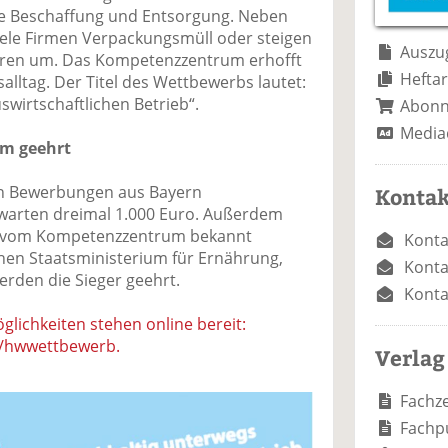
e
n
e
ie Beschaffung und Entsorgung. Neben
n
n
ele Firmen Verpackungsmüll oder steigen
Auszug
hren um. Das Kompetenzzentrum erhofft
Heftar
salltag. Der Titel des Wettbewerbs lautet:
wirtschaftlichen Betrieb“.
Abon
Media
um geehrt
en Bewerbungen aus Bayern
Kontak
warten dreimal 1.000 Euro. Außerdem
een vom Kompetenzzentrum bekannt
Konta
hen Staatsministerium für Ernährung,
Konta
erden die Sieger geehrt.
Konta
lichkeiten stehen online bereit:
e/hwwettbewerb.
Verlag
Fachze
Fachp