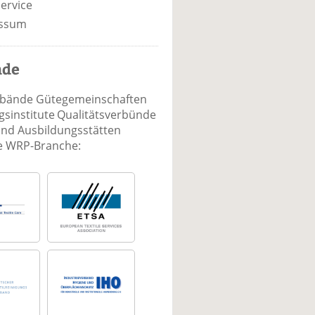
ervice
ssum
nde
rbände Gütegemeinschaften
sinstitute Qualitätsverbünde
und Ausbildungsstätten
ie WRP-Branche: