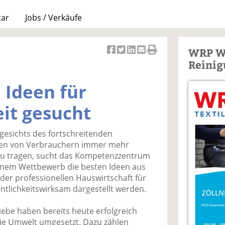
tar
Jobs / Verkäufe
WRP W
Ar
Ar
Ar
Ar
Ar
Reinig
ti
ti
ti
ti
ti
k
k
k
k
k
 Ideen für
el
el
el
el
el
a
t
a
p
D
it gesucht
uf
wi
uf
er
ru
F
tt
Li
E
ck
gesichts des fortschreitenden
ac
er
n
m
e
en von Verbrauchern immer mehr
e
n
k
ai
n
u tragen, sucht das Kompetenzzentrum
b
e
l
einem Wettbewerb die besten Ideen aus
o
di
v
g der professionellen Hauswirtschaft für
o
n
er
ntlichkeitswirksam dargestellt werden.
k
te
se
te
il
n
riebe haben bereits heute erfolgreich
il
e
d
e Umwelt umgesetzt. Dazu zählen