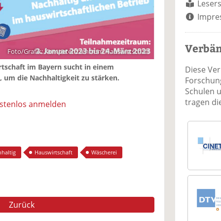
Lesers
Impre
Verbä
Foto/Grafik: Kompetenzzentrum Hauswirtschaft
schaft im Bayern sucht in einem
Diese Ve
 um die Nachhaltigkeit zu stärken.
Forschung
Schulen 
tragen d
ostenlos anmelden
haltig
Hauswirtschaft
Wäscherei
Zurück