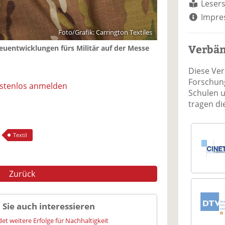
Lesers
Impre
Foto/Grafik: Carrington Textiles
Verbä
Neuentwicklungen fürs Militär auf der Messe
Diese Ve
Forschung
ostenlos anmelden
Schulen 
tragen d
Textil
Zurück
 Sie auch interessieren
et weitere Erfolge für Nachhaltigkeit