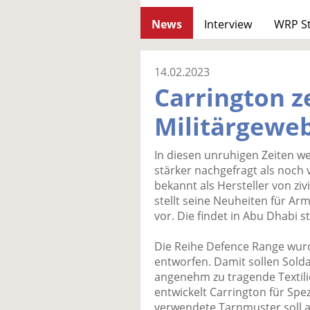
News
Interview
WRP S
14.02.2023
Carrington z
Militärgewe
In diesen unruhigen Zeiten w
stärker nachgefragt als noch v
bekannt als Hersteller von zi
stellt seine Neuheiten für A
vor. Die findet in Abu Dhabi st
Die Reihe Defence Range wurd
entworfen. Damit sollen Sold
angenehm zu tragende Textili
entwickelt Carrington für Spez
verwendete Tarnmuster soll a