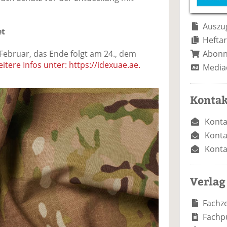
e
n
e
n
n
Auszug
et
Heftar
Abon
 Februar, das Ende folgt am 24., dem
itere Infos unter: https://idexuae.ae.
Media
Kontak
Konta
Konta
Konta
Verlag
Fachze
Fachp