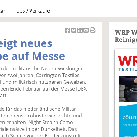
tar
Jobs / Verkäufe
WRP W
Ar
Ar
Ar
Ar
Ar
Reinig
eigt neues
ti
ti
ti
ti
ti
k
k
k
k
k
be auf Messe
el
el
el
el
el
a
t
a
p
D
erden militärische Neuentwicklungen
uf
wi
uf
er
ru
or zwei Jahren. Carrington Textiles,
F
tt
Li
E
ck
vil und militärisch nutzbaren Geweben,
ac
er
n
m
e
rmeen Ende Februar auf der Messe IDEX
e
n
k
ai
n
att.
b
e
l
o
di
v
e für das niederländische Militär
o
n
er
aten ebenso robuste wie leichte und
k
te
se
en erhalten. Night Stealth Camo
te
il
n
ialeinsätze in der Dunkelheit. Das
il
e
d
uch Schutz vor der Entdeckung mit