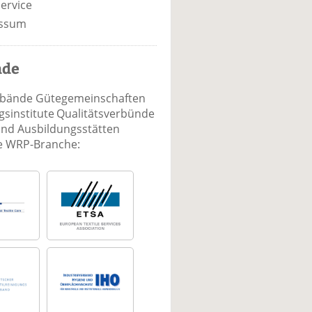
ervice
ssum
nde
rbände Gütegemeinschaften
sinstitute Qualitätsverbünde
und Ausbildungsstätten
ie WRP-Branche: