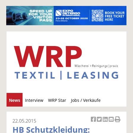
S
News
Interview
WRP Star
Jobs / Verkäufe
u
c
h
22.05.2015
Ar
Ar
Ar
Ar
Ar
e
HB Schutzkleidung:
ti
ti
ti
ti
ti