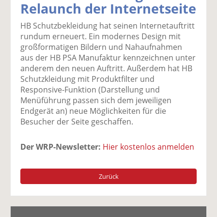
Relaunch der Internetseite
k
k
k
k
k
el
el
el
el
el
HB Schutzbekleidung hat seinen Internetauftritt
a
t
a
p
D
rundum erneuert. Ein modernes Design mit
uf
wi
uf
er
ru
großformatigen Bildern und Nahaufnahmen
F
tt
Li
E
ck
aus der HB PSA Manufaktur kennzeichnen unter
ac
er
n
m
e
anderem den neuen Auftritt. Außerdem hat HB
e
n
k
ai
n
Schutzkleidung mit Produktfilter und
b
e
l
Responsive-Funktion (Darstellung und
o
di
v
Menüführung passen sich dem jeweiligen
o
n
er
Endgerät an) neue Möglichkeiten für die
k
te
se
Besucher der Seite geschaffen.
te
il
n
il
e
d
Der WRP-Newsletter:
Hier kostenlos anmelden
e
n
e
n
n
Zurück