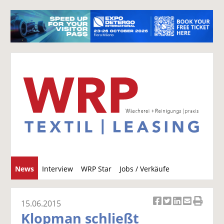
S
News
Interview
WRP Star
Jobs / Verkäufe
u
c
h
15.06.2015
Ar
Ar
Ar
Ar
Ar
e
Klopman schließt
ti
ti
ti
ti
ti