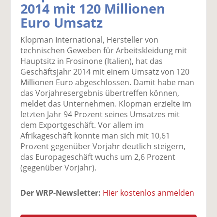
2014 mit 120 Millionen
k
k
k
k
k
Euro Umsatz
el
el
el
el
el
a
t
a
p
D
Klopman International, Hersteller von
uf
wi
uf
er
ru
technischen Geweben für Arbeitskleidung mit
F
tt
Li
E
ck
Hauptsitz in Frosinone (Italien), hat das
ac
er
n
m
e
Geschäftsjahr 2014 mit einem Umsatz von 120
e
n
k
ai
n
Millionen Euro abgeschlossen. Damit habe man
b
e
l
das Vorjahresergebnis übertreffen können,
o
di
v
meldet das Unternehmen. Klopman erzielte im
o
n
er
letzten Jahr 94 Prozent seines Umsatzes mit
k
te
se
dem Exportgeschäft. Vor allem im
te
il
n
Afrikageschäft konnte man sich mit 10,61
il
e
d
Prozent gegenüber Vorjahr deutlich steigern,
e
n
e
das Europageschäft wuchs um 2,6 Prozent
n
n
(gegenüber Vorjahr).
Der WRP-Newsletter:
Hier kostenlos anmelden