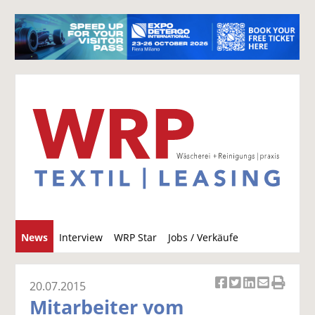
S
News
Interview
WRP Star
Jobs / Verkäufe
u
c
h
20.07.2015
Ar
Ar
Ar
Ar
Ar
e
Mitarbeiter vom
ti
ti
ti
ti
ti