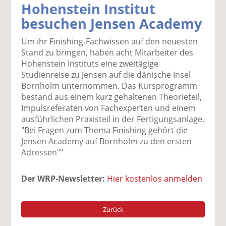
Hohenstein Institut
k
k
k
k
k
besuchen Jensen Academy
el
el
el
el
el
a
t
a
p
D
Um ihr Finishing-Fachwissen auf den neuesten
uf
wi
uf
er
ru
Stand zu bringen, haben acht Mitarbeiter des
F
tt
Li
E
ck
Hohenstein Instituts eine zweitägige
ac
er
n
m
e
Studienreise zu Jensen auf die dänische Insel
e
n
k
ai
n
Bornholm unternommen. Das Kursprogramm
b
e
l
bestand aus einem kurz gehaltenen Theorieteil,
o
di
v
Impulsreferaten von Fachexperten und einem
o
n
er
ausführlichen Praxisteil in der Fertigungsanlage.
k
te
se
"Bei Fragen zum Thema Finishing gehört die
te
il
n
Jensen Academy auf Bornholm zu den ersten
il
e
d
Adressen""
e
n
e
n
n
Der WRP-Newsletter:
Hier kostenlos anmelden
Zurück