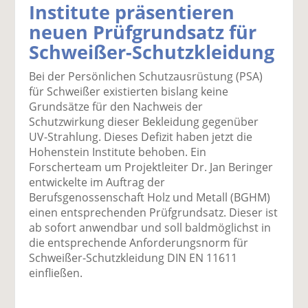
Institute präsentieren
k
k
k
k
k
neuen Prüfgrundsatz für
el
el
el
el
el
a
t
a
p
D
Schweißer-Schutzkleidung
uf
wi
uf
er
ru
F
tt
Li
E
ck
Bei der Persönlichen Schutzausrüstung (PSA)
ac
er
n
m
e
für Schweißer existierten bislang keine
e
n
k
ai
n
Grundsätze für den Nachweis der
b
e
l
Schutzwirkung dieser Bekleidung gegenüber
o
di
v
UV-Strahlung. Dieses Defizit haben jetzt die
o
n
er
Hohenstein Institute behoben. Ein
k
te
se
Forscherteam um Projektleiter Dr. Jan Beringer
te
il
n
entwickelte im Auftrag der
il
e
d
Berufsgenossenschaft Holz und Metall (BGHM)
e
n
e
einen entsprechenden Prüfgrundsatz. Dieser ist
n
n
ab sofort anwendbar und soll baldmöglichst in
die entsprechende Anforderungsnorm für
Schweißer-Schutzkleidung DIN EN 11611
einfließen.