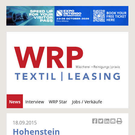
S
News
Interview
WRP Star
Jobs / Verkäufe
u
c
h
18.09.2015
Ar
Ar
Ar
Ar
Ar
e
Hohenstein
ti
ti
ti
ti
ti