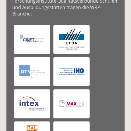
Forschungsinstitute Qualitätsverbünde Schulen
und Ausbildungsstätten tragen die WRP-
Branche: