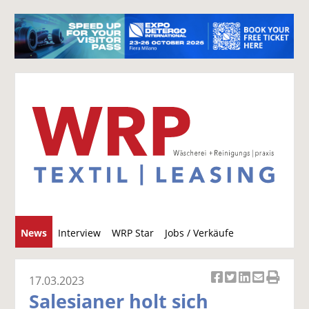
S
News
Interview
WRP Star
Jobs / Verkäufe
u
c
h
17.03.2023
Ar
Ar
Ar
Ar
Ar
e
Salesianer holt sich
ti
ti
ti
ti
ti