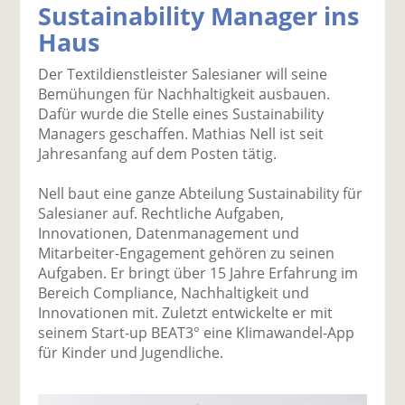
Sustainability Manager ins
k
k
k
k
k
Haus
el
el
el
el
el
a
t
a
p
D
Der Textildienstleister Salesianer will seine
uf
wi
uf
er
ru
Bemühungen für Nachhaltigkeit ausbauen.
F
tt
Li
E
ck
Dafür wurde die Stelle eines Sustainability
ac
er
n
m
e
Managers geschaffen. Mathias Nell ist seit
e
n
k
ai
n
Jahresanfang auf dem Posten tätig.
b
e
l
o
di
v
Nell baut eine ganze Abteilung Sustainability für
o
n
er
Salesianer auf. Rechtliche Aufgaben,
k
te
se
Innovationen, Datenmanagement und
te
il
n
Mitarbeiter-Engagement gehören zu seinen
il
e
d
Aufgaben. Er bringt über 15 Jahre Erfahrung im
e
n
e
Bereich Compliance, Nachhaltigkeit und
n
n
Innovationen mit. Zuletzt entwickelte er mit
seinem Start-up BEAT3° eine Klimawandel-App
für Kinder und Jugendliche.