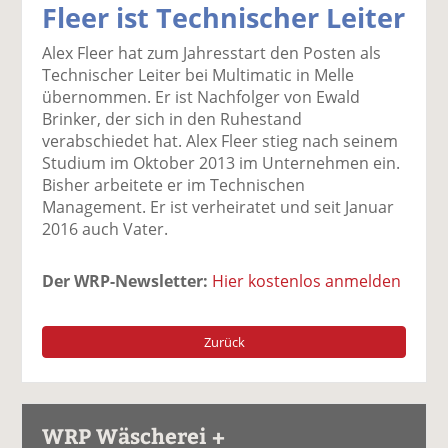
Fleer ist Technischer Leiter
k
k
k
k
k
el
el
el
el
el
Alex Fleer hat zum Jahresstart den Posten als
a
t
a
p
D
Technischer Leiter bei Multimatic in Melle
uf
wi
uf
er
ru
übernommen. Er ist Nachfolger von Ewald
F
tt
Li
E
ck
Brinker, der sich in den Ruhestand
ac
er
n
m
e
verabschiedet hat. Alex Fleer stieg nach seinem
e
n
k
ai
n
Studium im Oktober 2013 im Unternehmen ein.
b
e
l
Bisher arbeitete er im Technischen
o
di
v
Management. Er ist verheiratet und seit Januar
o
n
er
2016 auch Vater.
k
te
se
te
il
n
Der WRP-Newsletter:
Hier kostenlos anmelden
il
e
d
e
n
e
n
n
Zurück
WRP Wäscherei +