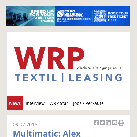
S
News
Interview
WRP Star
Jobs / Verkäufe
u
c
h
09.02.2016
Ar
Ar
Ar
Ar
Ar
e
Multimatic: Alex
ti
ti
ti
ti
ti