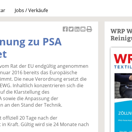
tar
Jobs / Verkäufe
WRP W
Ar
Ar
Ar
Ar
Ar
Reinig
nung zu PSA
ti
ti
ti
ti
ti
k
k
k
k
k
et
el
el
el
el
el
a
t
a
p
D
 vom Rat der EU endgültig angenommen
uf
wi
uf
er
ru
anuar 2016 bereits das Europäische
F
tt
Li
E
ck
timmt. Die neue Verordnung ersetzt die
ac
er
n
m
e
EWG. Inhaltlich konzentrieren sich die
e
n
k
ai
n
 die Klarstellung des
b
e
l
 sowie die Anpassung der
o
di
v
 an den Stand der Technik.
o
n
er
k
te
se
offiziell 20 Tage nach der
te
il
n
 in Kraft. Gültig wird sie 24 Monate nach
il
e
d