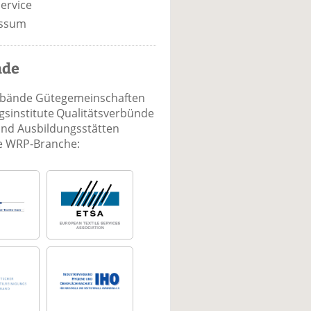
ervice
ssum
nde
rbände Gütegemeinschaften
sinstitute Qualitätsverbünde
und Ausbildungsstätten
ie WRP-Branche: