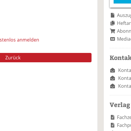
e
n
e
n
n
Auszug
Heftar
Abon
Media
ostenlos anmelden
Kontak
Zurück
Konta
Konta
Konta
Verlag
Fachze
Fachp