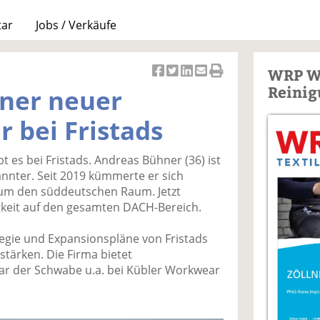
tar
Jobs / Verkäufe
WRP W
Ar
Ar
Ar
Ar
Ar
Reinig
ner neuer
ti
ti
ti
ti
ti
k
k
k
k
k
r bei Fristads
el
el
el
el
el
a
t
a
p
D
t es bei Fristads. Andreas Bühner (36) ist
uf
wi
uf
er
ru
nter. Seit 2019 kümmerte er sich
F
tt
Li
E
ck
n um den süddeutschen Raum. Jetzt
ac
er
n
m
e
igkeit auf den gesamten DACH-Bereich.
e
n
k
ai
n
b
e
l
tegie und Expansionspläne von Fristads
o
di
v
tärken. Die Firma bietet
o
n
er
ar der Schwabe u.a. bei Kübler Workwear
k
te
se
te
il
n
il
e
d