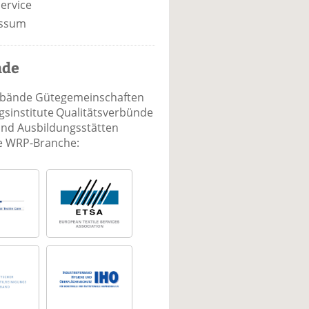
ervice
ssum
nde
rbände Gütegemeinschaften
sinstitute Qualitätsverbünde
und Ausbildungsstätten
ie WRP-Branche: