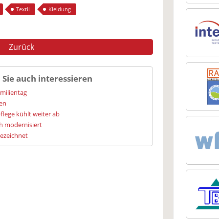
Textil
Kleidung
Zurück
 Sie auch interessieren
amilientag
ien
flege kühlt weiter ab
h modernisiert
gezeichnet