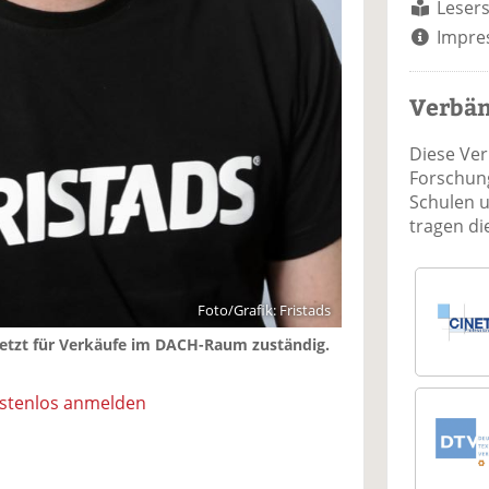
Lesers
Impre
Verbä
Diese Ve
Forschung
Schulen 
tragen d
Foto/Grafik: Fristads
 jetzt für Verkäufe im DACH-Raum zuständig.
ostenlos anmelden