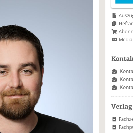
e
n
e
n
n
Auszug
Heftar
Abon
Media
Kontak
Konta
Konta
Konta
Verlag
Fachze
Fachp