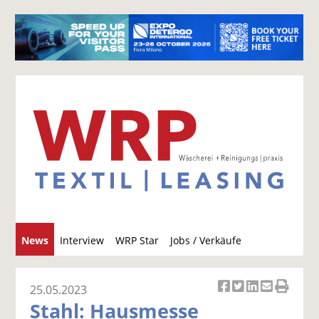
S
News
Interview
WRP Star
Jobs / Verkäufe
u
c
h
25.05.2023
Ar
Ar
Ar
Ar
Ar
e
Stahl: Hausmesse
ti
ti
ti
ti
ti