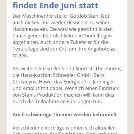
findet Ende Juni statt
k
k
k
k
k
el
el
el
el
el
Der Maschinenhersteller Gottlob Stahl lädt
a
t
a
p
D
auch dieses Jahr wieder Besucher zu seiner
uf
wi
uf
er
ru
Hausmesse ein. Die wird wie gewohnt in den
F
tt
Li
E
ck
hauseigenen Räumlichkeiten in Sindelfingen
ac
er
n
m
e
abgehalten. Auch andere Zulieferer für die
e
n
k
ai
n
Textilpflege sind vor Ort, um ihre Angebote zu
b
e
l
zeigen.
o
di
v
o
n
er
Als weitere Aussteller sind Clinotest, Thermotex,
k
te
se
die Hans-Joachim Schneider GmbH, Seitz,
te
il
n
Christeyns, Hawo, das Energiebüro Jenninger
il
e
d
und Amplus mit dabei. Wer sich einen Eindruck
e
n
e
von Stahls Produktion machen will, kann dies
n
n
durch die Teilnahme an Führungen tun.
Auch schwierige Themen werden behandelt
Verschiedene Vorträge widmen sich aktuellen