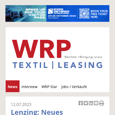
S
News
Interview
WRP Star
Jobs / Verkäufe
u
c
h
12.07.2023
Ar
Ar
Ar
Ar
Ar
e
Lenzing: Neues
ti
ti
ti
ti
ti