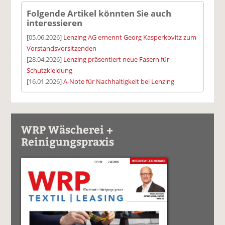
Folgende Artikel könnten Sie auch
interessieren
[05.06.2026]
Lenzing AG ernennt Georg Kasperkovitz zum
Vorstandsvorsitzenden
[28.04.2026]
Lenzing präsentiert neue Fasern für
Schutzkleidung
[16.01.2026]
A-Note für Nachhaltigkeit bei Lenzing
WRP Wäscherei +
Reinigungspraxis