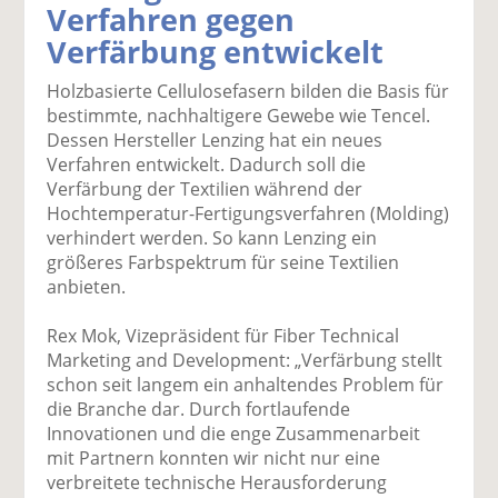
Verfahren gegen
k
k
k
k
k
Verfärbung entwickelt
el
el
el
el
el
a
t
a
p
D
Holzbasierte Cellulosefasern bilden die Basis für
uf
wi
uf
er
ru
bestimmte, nachhaltigere Gewebe wie Tencel.
F
tt
Li
E
ck
Dessen Hersteller Lenzing hat ein neues
ac
er
n
m
e
Verfahren entwickelt. Dadurch soll die
e
n
k
ai
n
Verfärbung der Textilien während der
b
e
l
Hochtemperatur-Fertigungsverfahren (Molding)
o
di
v
verhindert werden. So kann Lenzing ein
o
n
er
größeres Farbspektrum für seine Textilien
k
te
se
anbieten.
te
il
n
il
e
d
Rex Mok, Vizepräsident für Fiber Technical
e
n
e
Marketing and Development: „Verfärbung stellt
n
n
schon seit langem ein anhaltendes Problem für
die Branche dar. Durch fortlaufende
Innovationen und die enge Zusammenarbeit
mit Partnern konnten wir nicht nur eine
verbreitete technische Herausforderung