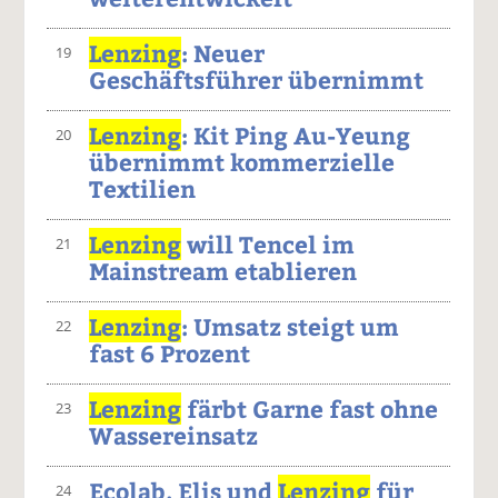
Lenzing
: Neuer
19
Geschäftsführer übernimmt
Lenzing
: Kit Ping Au-Yeung
20
übernimmt kommerzielle
Textilien
Lenzing
will Tencel im
21
Mainstream etablieren
Lenzing
: Umsatz steigt um
22
fast 6 Prozent
Lenzing
färbt Garne fast ohne
23
Wassereinsatz
Ecolab, Elis und
Lenzing
für
24