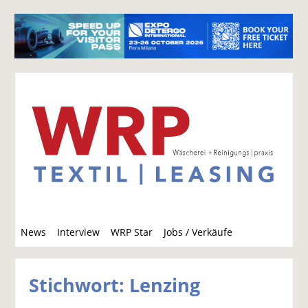
S
News
Interview
WRP Star
Jobs / Verkäufe
u
c
h
Stichwort: Lenzing
e