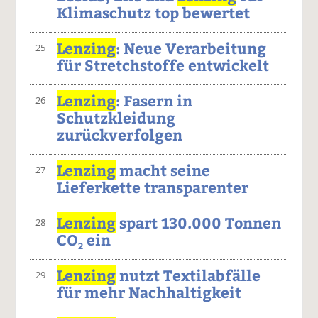
Klimaschutz top bewertet
Lenzing
: Neue Verarbeitung
25
für Stretchstoffe entwickelt
Lenzing
: Fasern in
26
Schutzkleidung
zurückverfolgen
Lenzing
macht seine
27
Lieferkette transparenter
Lenzing
spart 130.000 Tonnen
28
CO
ein
2
Lenzing
nutzt Textilabfälle
29
für mehr Nachhaltigkeit