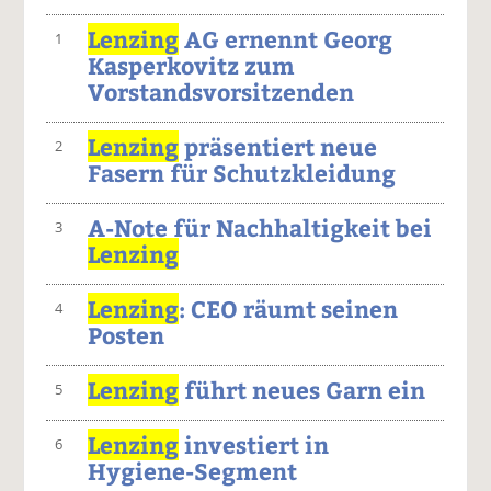
Lenzing
AG ernennt Georg
1
Kasperkovitz zum
Vorstandsvorsitzenden
Lenzing
präsentiert neue
2
Fasern für Schutzkleidung
A-Note für Nachhaltigkeit bei
3
Lenzing
Lenzing
: CEO räumt seinen
4
Posten
Lenzing
führt neues Garn ein
5
Lenzing
investiert in
6
Hygiene-Segment