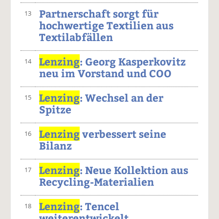
Partnerschaft sorgt für
13
hochwertige Textilien aus
Textilabfällen
Lenzing
: Georg Kasperkovitz
14
neu im Vorstand und COO
Lenzing
: Wechsel an der
15
Spitze
Lenzing
verbessert seine
16
Bilanz
Lenzing
: Neue Kollektion aus
17
Recycling-Materialien
Lenzing
: Tencel
18
weiterentwickelt