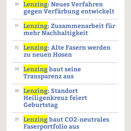
Lenzing
: Neues Verfahren
30
gegen Verfärbung entwickelt
Lenzing
: Zusammenarbeit für
31
mehr Nachhaltigkeit
Lenzing
: Alte Fasern werden
32
zu neuen Hosen
Lenzing
baut seine
33
Transparenz aus
Lenzing
: Standort
34
Heiligenkreuz feiert
Geburtstag
Lenzing
baut CO2-neutrales
35
Faserportfolio aus