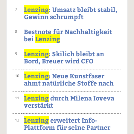
Lenzing
: Umsatz bleibt stabil,
7
Gewinn schrumpft
Bestnote für Nachhaltigkeit
8
bei
Lenzing
Lenzing
: Skilich bleibt an
9
Bord, Breuer wird CFO
Lenzing
: Neue Kunstfaser
10
ahmt natürliche Stoffe nach
Lenzing
durch Milena Ioveva
11
verstärkt
Lenzing
erweitert Info-
12
Plattform für seine Partner