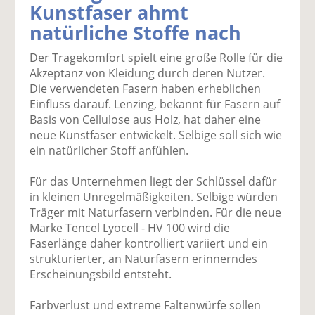
Kunstfaser ahmt
k
k
k
k
k
natürliche Stoffe nach
el
el
el
el
el
a
t
a
p
D
Der Tragekomfort spielt eine große Rolle für die
uf
wi
uf
er
ru
Akzeptanz von Kleidung durch deren Nutzer.
F
tt
Li
E
ck
Die verwendeten Fasern haben erheblichen
ac
er
n
m
e
Einfluss darauf. Lenzing, bekannt für Fasern auf
e
n
k
ai
n
Basis von Cellulose aus Holz, hat daher eine
b
e
l
neue Kunstfaser entwickelt. Selbige soll sich wie
o
di
v
ein natürlicher Stoff anfühlen.
o
n
er
k
te
se
Für das Unternehmen liegt der Schlüssel dafür
te
il
n
in kleinen Unregelmäßigkeiten. Selbige würden
il
e
d
Träger mit Naturfasern verbinden. Für die neue
e
n
e
Marke Tencel Lyocell - HV 100 wird die
n
n
Faserlänge daher kontrolliert variiert und ein
strukturierter, an Naturfasern erinnerndes
Erscheinungsbild entsteht.
Farbverlust und extreme Faltenwürfe sollen