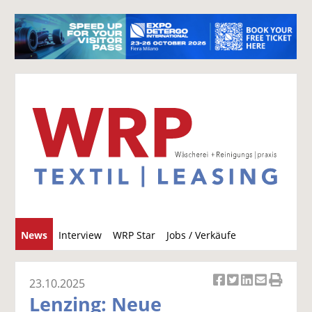
S
News
Interview
WRP Star
Jobs / Verkäufe
u
c
h
23.10.2025
Ar
Ar
Ar
Ar
Ar
e
Lenzing: Neue
ti
ti
ti
ti
ti