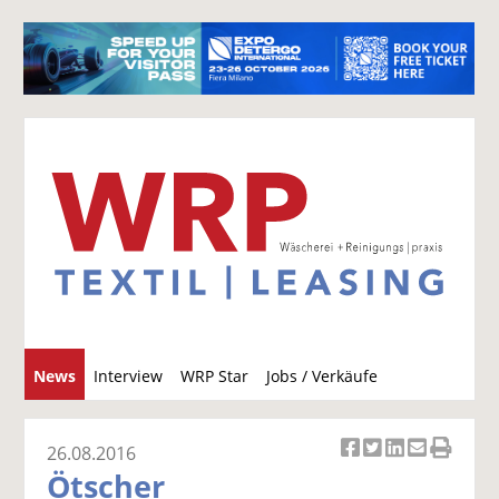
S
News
Interview
WRP Star
Jobs / Verkäufe
u
c
h
26.08.2016
Ar
Ar
Ar
Ar
Ar
e
Ötscher
ti
ti
ti
ti
ti