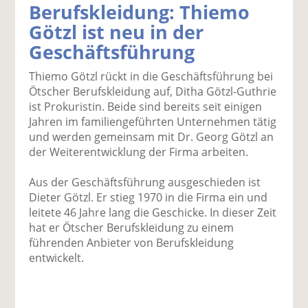
Berufskleidung: Thiemo
k
k
k
k
k
Götzl ist neu in der
el
el
el
el
el
a
t
a
p
D
Geschäftsführung
uf
wi
uf
er
ru
F
tt
Li
E
ck
Thiemo Götzl rückt in die Geschäftsführung bei
ac
er
n
m
e
Ötscher Berufskleidung auf, Ditha Götzl-Guthrie
e
n
k
ai
n
ist Prokuristin. Beide sind bereits seit einigen
b
e
l
Jahren im familiengeführten Unternehmen tätig
o
di
v
und werden gemeinsam mit Dr. Georg Götzl an
o
n
er
der Weiterentwicklung der Firma arbeiten.
k
te
se
te
il
n
Aus der Geschäftsführung ausgeschieden ist
il
e
d
Dieter Götzl. Er stieg 1970 in die Firma ein und
e
n
e
leitete 46 Jahre lang die Geschicke. In dieser Zeit
n
n
hat er Ötscher Berufskleidung zu einem
führenden Anbieter von Berufskleidung
entwickelt.